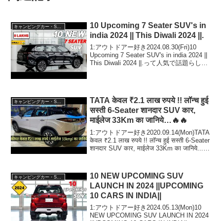
10 Upcoming 7 Seater SUV's in
キャンピングカー・SUV人気車種
india 2024 || This Diwali 2024 ||.
1:アウトドアー好き2024.08.30(Fri)10
Upcoming 7 Seater SUV's in india 2024 ||
This Diwali 2024 ||.って人気で話題らしい
ぞ、見逃さないで！！2:アウトドアー好
き2...
TATA केवल ₹2.1 लाख रुपये !! लॉन्च हुई
キャンピングカー・SUV人気車種
सस्ती 6-Seater शानदार SUV कार,
माईलेज 33Km का जानिये…🔥🔥
1:アウトドアー好き2020.09.14(Mon)TATA
केवल ₹2.1 लाख रुपये !! लॉन्च हुई सस्ती 6-Seater
शानदार SUV कार, माईलेज 33Km का जानिये...🔥
🔥...
10 NEW UPCOMING SUV
キャンピングカー・SUV人気車種
LAUNCH IN 2024 ||UPCOMING
10 CARS IN INDIA||
1:アウトドアー好き2024.05.13(Mon)10
NEW UPCOMING SUV LAUNCH IN 2024