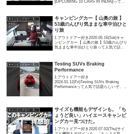
||UPCOMING 10 CARS IN INDIA||って人
気で話題らしいぞ、見逃さないで！！2:
アウトドアー好き2...
キャンピングカー【 山奥の旅 】
キャンピングカー・SUV人気車種
53歳のんびり気ままな車中泊ひと
り旅
1:アウトドアー好き2020.05.16(Sat)キャ
ンピングカー【 山奥の旅 】53歳のんびり
気ままな車中泊ひとり旅って人気で話題
らしいぞ、見逃さないで！！2:アウトド
アー好き2020.05.16(Sat)この動画は注目
です！3:アウトド...
Testing SUVs Braking
キャンピングカー・SUV人気車種
Performance
1:アウトドアー好き
2024.01.12(Fri)Testing SUVs Braking
Performanceって人気で話題らしいぞ、見
逃さないで！！2:アウトドアー好き
2024.01.12(Fri)この動画は注目です！3:ア
ウトドアー...
サイズも機能もデザインも。「ち
キャンピングカー・SUV人気車種
ょうど良い」ハイエースキャンピ
ングカー見つけた。
1:アウトドアー好き2020.07.02(Thu)サイ
ズも機能もデザインも。「ちょうど良