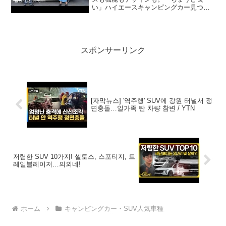
い」ハイエースキャンピングカー見つけ
た。って人気で話題らしいぞ、見逃さな
いで！！2:アウトドアー好き
2020.07.02(Thu)この動画は注目です！3...
スポンサーリンク
[자막뉴스] '역주행' SUV에 강원 터널서 정
면충돌…일가족 탄 차량 참변 / YTN
저렴한 SUV 10가지! 셀토스, 스포티지, 트
레일블레이저…의외네!
ホーム
キャンピングカー・SUV人気車種