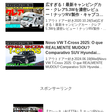
て人気で話題らしいぞ、見逃さない
広すぎる！最新キャンピングカ
キャンピングカー・SUV人気車種
で！...
ー・クレア5.3Wを濃密レビュ
ー！ナッツRV製作・キャブコン
バージョンのフラッグシップ！ト
1:アウトドアー好き2020.10.24(Sat)広す
ヨタ・カムロードベースの超本格
ぎる！最新キャンピングカー・クレア
5.3Wを濃密レビュー！ナッツRV製作・キ
派！道の駅巡りや車中泊の旅に最
ャブコンバージョンのフラッグシップ！
強の相棒！
トヨタ・カムロードベースの超本格派！
道の駅巡りや車中泊の旅に最強の相棒！
Novo VW T-Cross 2025: O que
キャンピングカー・SUV人気車種
っ...
REALMENTE MUDOU?
Comparativo SUV Hyundai
CRETA, GM Tracker, Nissan
1:アウトドアー好き2024.06.19(Wed)Novo
KICKS
VW T-Cross 2025: O que REALMENTE
MUDOU? Comparativo SUV Hyundai
CRETA, GM Tracker, Nissan ...
スポンサーリンク
【アレッタ（ALETTA）】ナッツRVから