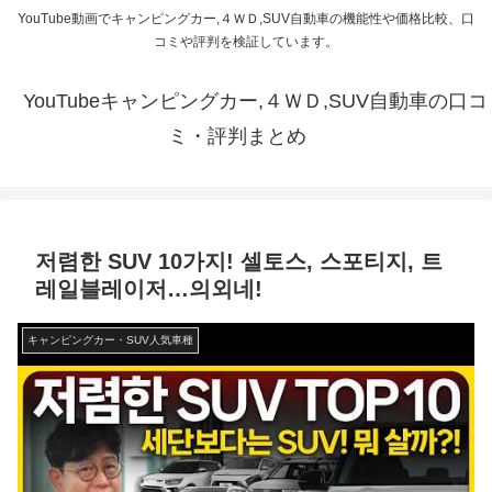
YouTube動画でキャンピングカー,４ＷＤ,SUV自動車の機能性や価格比較、口
コミや評判を検証しています。
YouTubeキャンピングカー,４ＷＤ,SUV自動車の口コ
ミ・評判まとめ
저렴한 SUV 10가지! 셀토스, 스포티지, 트
레일블레이저…의외네!
キャンピングカー・SUV人気車種