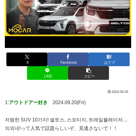
X
Facebook
はてブ
LINE
コピー
2024.09.20
1:
アウトドアー好き
2024.09.20(Fri)
저렴한 SUV 10가지! 셀토스, 스포티지, 트레일블레이저…
의외네!って人気で話題らしいぞ、見逃さないで！！