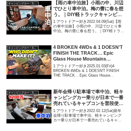
【雨の車中泊旅】小雨の中、川辺
キャンピングカー・SUV人気車種
でひとり車中泊。梅の蕾に春を想
う。｜DIY軽トラックキャンピン
グカー｜100
1:アウトドアー好き2022.04.09(Sat)【雨
の車中泊旅】小雨の中、川辺でひとり車
中泊。梅の蕾に春を想う。｜DIY軽トラッ
クキャンピングカー｜100って人気で話題
らしいぞ、見逃さないで！！2:アウトド
アー好き2022.04.09(S...
4 BROKEN 4WDs & 1 DOESN'T
キャンピングカー・SUV人気車種
FINISH THE TRACK… Epic
Glass House Mountains
CARNAGE!
1:アウトドアー好き2025.01.03(Fri)4
BROKEN 4WDs & 1 DOESN'T FINISH
THE TRACK... Epic Glass House
Mountains CARNAGE!って人気で話題ら
しいぞ、見逃...
新年会帰り駐車場で車中泊、軽キ
キャンピングカー・SUV人気車種
ャンピングカー乗りが日本で一番
売れているキャブコンを普段使
い。ボディ断熱22mmと35mm違
1:アウトドアー好き2022.02.12(Sat)新年
いを検証【ナッツRV クレア】
会帰り駐車場で車中泊、軽キャンピング
カー乗りが日本で一番売れているキャブ
コンを普段使い。ボディ断熱22mmと
35mm違いを検証【ナッツRV クレア】っ