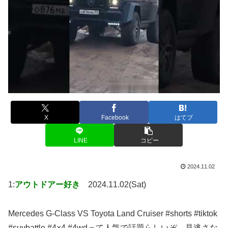
X
Facebook
はてブ
LINE
コピー
2024.11.02
1:
アウトドアー好き
2024.11.02(Sat)
Mercedes G-Class VS Toyota Land Cruiser #shorts #tiktok
#suvbattle #4×4 #4wdって人気で話題らしいぞ、見逃さな