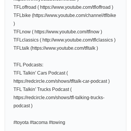
TFLoffroad ( https://www.youtube.com/tfloffroad )
TFLbike (https://www.youtube.com/channel/tflbike
)
TFLnow ( https://www.youtube.com/tflnow )
TFLclassics ( http://www.youtube.com/tflclassics )
TFLtalk (https://www.youtube.com/tfltalk )
TFL Podcasts:
TFL Talkin’ Cars Podcast (
https://redcircle.com/shows/tfltalk-car-podcast )
TFL Talkin’ Trucks Podcast (
https://redcircle.com/shows/tfl-talking-trucks-
podcast )
#toyota #tacoma #towing