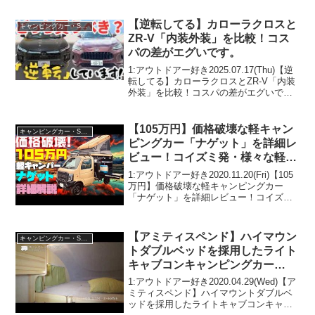
ぞ、見逃さないで！！2:アウトドアー好
き2021.09.09(Thu)この動画は...
【逆転してる】カローラクロスと
キャンピングカー・SUV人気車種
ZR-V「内装外装」を比較！コス
パの差がエグいです。
1:アウトドアー好き2025.07.17(Thu)【逆
転してる】カローラクロスとZR-V「内装
外装」を比較！コスパの差がエグいで
す。って人気で話題らしいぞ、見逃さな
いで！！2:アウトドアー好き
2025.07.17(Thu)この動画は注目です...
【105万円】価格破壊な軽キャン
キャンピングカー・SUV人気車種
ピングカー「ナゲット」を詳細レ
ビュー！コイズミ発・様々な軽ト
ラックに積載可能な災害ボランテ
1:アウトドアー好き2020.11.20(Fri)【105
ィアもできる衝撃のトラキャン軽
万円】価格破壊な軽キャンピングカー
「ナゲット」を詳細レビュー！コイズミ
キャンパー！エブリイもハイゼッ
発・様々な軽トラックに積載可能な災害
トもOK！
ボランティアもできる衝撃のトラキャン
軽キャンパー！エブリイもハイゼットも
【アミティスペンド】ハイマウン
キャンピングカー・SUV人気車種
OK...
トダブルベッドを採用したライト
キャブコンキャンピングカー
New
1:アウトドアー好き2020.04.29(Wed)【ア
ミティスペンド】ハイマウントダブルベ
ッドを採用したライトキャブコンキャン