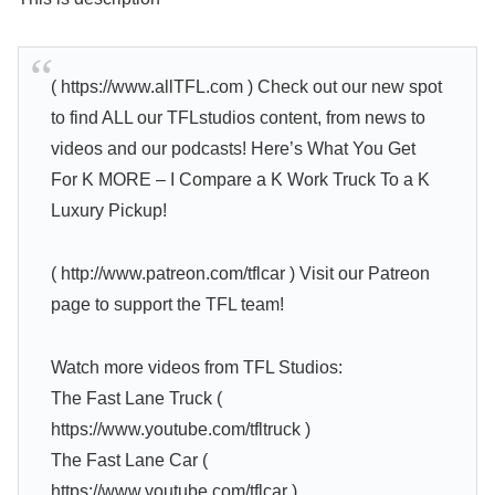
( https://www.allTFL.com ) Check out our new spot
to find ALL our TFLstudios content, from news to
videos and our podcasts! Here’s What You Get
For K MORE – I Compare a K Work Truck To a K
Luxury Pickup!
( http://www.patreon.com/tflcar ) Visit our Patreon
page to support the TFL team!
Watch more videos from TFL Studios:
The Fast Lane Truck (
https://www.youtube.com/tfltruck )
The Fast Lane Car (
https://www.youtube.com/tflcar )