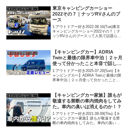
東京キャンピングカーショー
キャンピングカー・SUV人気車種
2022その７｜ナッツRVさんのブ
ース
1:アウトドアー好き2022.08.16(Tue)東京
キャンピングカーショー2022その７｜ナ
ッツRVさんのブースって人気で話題らし
いぞ、見逃さないで！！2:アウトドアー
好き2022.08.16(Tue)この動画は注目で
す！3:アウトドアー...
【キャンピングカー】ADRIA
キャンピングカー・SUV人気車種
Twinと最後の限界車中泊｜２ヶ月
使って分かったこと本音で話しま
す（海辺編）
1:アウトドアー好き2025.07.20(Sun)【キ
ャンピングカー】ADRIA Twinと最後の限
界車中泊｜２ヶ月使って分かったこと本
音で話します（海辺編）って人気で話題
らしいぞ、見逃さないで！！2:アウトド
アー好き2025.07.20(...
【キャンピングカー家族】誰もが
キャンピングカー・SUV人気車種
敬遠する禁断の車内焼肉をしてみ
た。車内の臭いは消えるのか！？
1:アウトドアー好き2021.09.09(Thu)【キ
ャンピングカー家族】誰もが敬遠する禁
断の車内焼肉をしてみた。車内の臭いは
消えるのか！？って人気で話題らしい