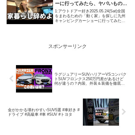
ーに行ってみたら、ヤバいものだ
らけだった！
1:アウトドアー好き2025.05.24(Sat)全国
をまわるための「動く家」を探しに九州
キャンピングカーショーに行ってみた
ら、ヤバいものだらけだった！って人気
で話題らしいぞ、見逃さないで！！2:ア
ウトドアー好き2025.05.24(Sat...
スポンサーリンク
ラグジュアリーSUVハリアーVSコンパク
トSUVフロンクス250万円差があるけど
何が違うの？内装、外装＆装備を徹底比
較！
金がかかる壊れやすいSUV5選 #車好き #
ドライブ #高級車 #車 #SUV #トヨタ