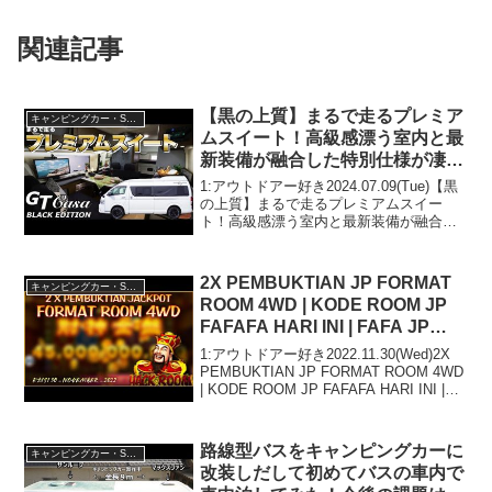
関連記事
【黒の上質】まるで走るプレミア
キャンピングカー・SUV人気車種
ムスイート！高級感漂う室内と最
新装備が融合した特別仕様が凄す
ぎる！【GT Casaブラックエデ
1:アウトドアー好き2024.07.09(Tue)【黒
ィション】
の上質】まるで走るプレミアムスイー
ト！高級感漂う室内と最新装備が融合し
た特別仕様が凄すぎる！【GT Casaブラ
ックエディション】って人気で話題らし
いぞ、見逃さないで！！2:アウトドア
2X PEMBUKTIAN JP FORMAT
キャンピングカー・SUV人気車種
ー...
ROOM 4WD | KODE ROOM JP
FAFAFA HARI INI | FAFA JP
HARI INI
1:アウトドアー好き2022.11.30(Wed)2X
PEMBUKTIAN JP FORMAT ROOM 4WD
| KODE ROOM JP FAFAFA HARI INI |
FAFA JP HARI INIって人気で話題らしい
ぞ、見...
路線型バスをキャンピングカーに
キャンピングカー・SUV人気車種
改装しだして初めてバスの車内で