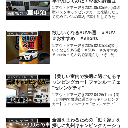
車中泊してみた！今後の課題は山
積みだった。
1:アウトドアー好き2021.05.03(Mon)路線
型バスをキャンピングカーに改装しだし
て初めてバスの車内で車中泊してみた！
今後の課題は山積みだった。って人気で
話題らしいぞ、見逃さないで！！2:アウ
トドアー好き2021.05.03(Mon...
欲しいくなるSUV5選 ＃SUV
キャンピングカー・SUV人気車種
＃おすすめ ＃shorts
1:アウトドアー好き2025.02.01(Sat)欲し
いくなるSUV5選 ＃SUV ＃おすすめ
＃shortsって人気で話題らしいぞ、見逃
さないで！！2:アウトドアー好き
2025.02.01(Sat)この動画は注目です！3:
アウトドアー好き...
【美しい室内で快適に過ごせるキ
キャンピングカー・SUV人気車種
ャンピングカー】ファンルーチェ
”セレンゲティ”
1:アウトドアー好き2022.04.26(Tue)【美
しい室内で快適に過ごせるキャンピング
カー】ファンルーチェ ”セレンゲティ”っ
て人気で話題らしいぞ、見逃さない
で！！2:アウトドアー好き
2022.04.26(Tue)この動画は注目です！3...
全国をまわるための「動く家」を
キャンピングカー・SUV人気車種
探しに九州キャンピングカーショ