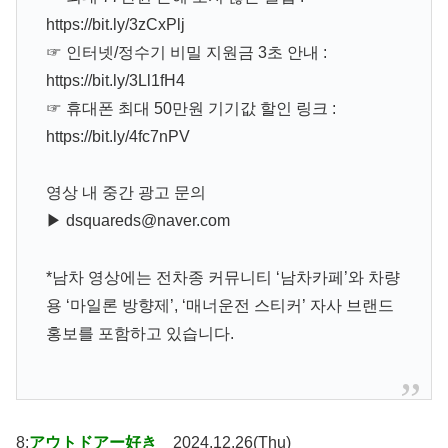
https://bit.ly/3zCxPlj
☞ 인터넷/정수기 비밀 지원금 3초 안내 :
https://bit.ly/3Ll1fH4
☞ 휴대폰 최대 50만원 기기값 할인 링크 :
https://bit.ly/4fc7nPV
영상 내 중간 광고 문의
▶ dsquareds@naver.com
*남차 영상에는 전차종 커뮤니티 ‘남차카페’와 차량
용 ‘마일론 방향제’, ‘매너운전 스티커’ 자사 브랜드
홍보를 포함하고 있습니다.
8:
アウトドアー好き
2024.12.26(Thu)