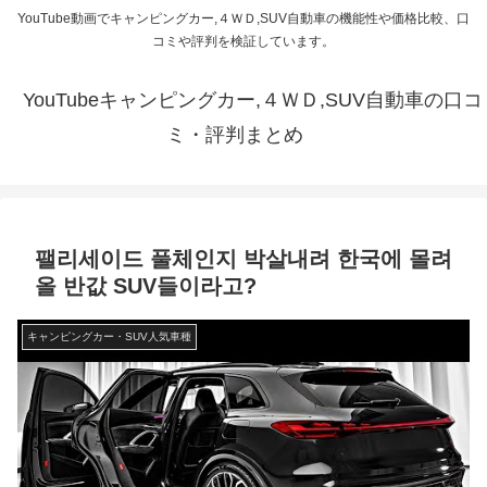
YouTube動画でキャンピングカー,４ＷＤ,SUV自動車の機能性や価格比較、口
コミや評判を検証しています。
YouTubeキャンピングカー,４ＷＤ,SUV自動車の口コ
ミ・評判まとめ
팰리세이드 풀체인지 박살내려 한국에 몰려
올 반값 SUV들이라고?
キャンピングカー・SUV人気車種