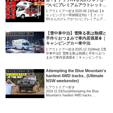
ついにプレミアムアウトレットで
登場！
1:アウトドアー好き2020.06.13(Sat)【キ
ャンピングカー即納限定9台！】ナッツ
RVさんのクレアがついにプレミアムアウ
トレットで登場！って人気で話題らしい
ぞ、見逃さないで！！2:アウトドアー好
き2020.06.13(Sat)この動...
【雪中車中泊】雪降る夜は熱燗と
キャンピングカー・SUV人気車種
手作りおつまみで車内居酒屋🏮｜
キャンピングカー車中泊
1:アウトドアー好き2025.12.31(Wed)【雪
中車中泊】雪降る夜は熱燗と手作りおつ
まみで車内居酒屋🏮｜キャンピングカー
車中泊って人気で話題らしいぞ、見逃さ
ないで！！2:アウトドアー好き
2025.12.31(Wed)この動画は注目です...
Attempting the Blue Mountain's
キャンピングカー・SUV人気車種
hardest 4WD tracks.. (Ultimate
NSW weekender)
1:アウトドアー好き
2024.11.03(Sun)Attempting the Blue
Mountain's hardest 4WD tracks..
(Ultimate NSW weekender)って人気で話
題らしいぞ、見逃さないで！...