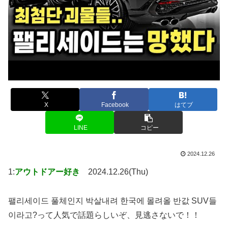
X
Facebook
はてブ
LINE
コピー
2024.12.26
1:
アウトドアー好き
2024.12.26(Thu)
팰리세이드 풀체인지 박살내려 한국에 몰려올 반값 SUV들
이라고?って人気で話題らしいぞ、見逃さないで！！