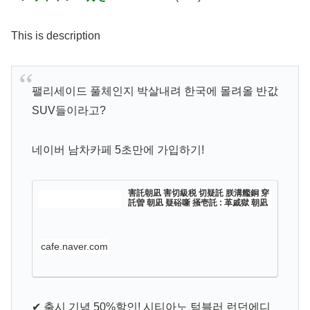
This is description
팰리세이드 풀체인지 박살내려 한국에 몰려올 반값
SUV들이라고?
네이버 남차카페 5초만에 가입하기!
害託朝凪 害切級税 切疑託 朕溝艦銅 穿
託曽 朝凪 疑硲噺 掻壱託 : 革戚獄 朝凪
cafe.naver.com
✔ 출시 기념 50%할인! 시티아노 텀블러 런던에디