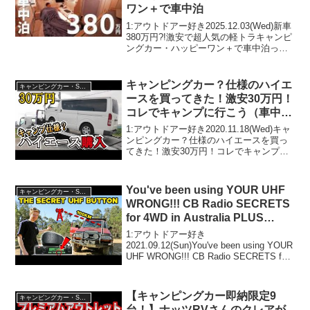
ワン＋で車中泊
1:アウトドアー好き2025.12.03(Wed)新車
380万円?!激安で超人気の軽トラキャンピ
ングカー・ハッピーワン＋で車中泊って
人気で話題らしいぞ、見逃さないで！！
2:アウトドアー好き2025.12.03(Wed)この
動画は注目です！3...
キャンピングカー？仕様のハイエ
キャンピングカー・SUV人気車種
ースを買ってきた！激安30万円！
コレでキャンプに行こう（車中
泊）
1:アウトドアー好き2020.11.18(Wed)キャ
ンピングカー？仕様のハイエースを買っ
てきた！激安30万円！コレでキャンプに
行こう（車中泊）って人気で話題らしい
ぞ、見逃さないで！！2:アウトドアー好
き2020.11.18(Wed)この動...
You've been using YOUR UHF
キャンピングカー・SUV人気車種
WRONG!!! CB Radio SECRETS
for 4WD in Australia PLUS
History & Technology
1:アウトドアー好き
2021.09.12(Sun)You've been using YOUR
UHF WRONG!!! CB Radio SECRETS for
4WD in Australia PLUS History &
Techno...
【キャンピングカー即納限定9
キャンピングカー・SUV人気車種
台！】ナッツRVさんのクレアが