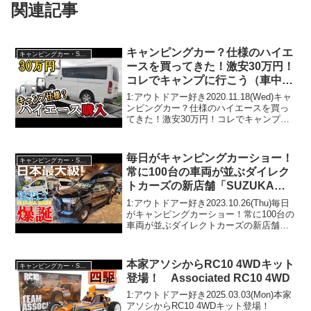
関連記事
キャンピングカー？仕様のハイエ
キャンピングカー・SUV人気車種
ースを買ってきた！激安30万円！
コレでキャンプに行こう（車中
泊）
1:アウトドアー好き2020.11.18(Wed)キャ
ンピングカー？仕様のハイエースを買っ
てきた！激安30万円！コレでキャンプに
行こう（車中泊）って人気で話題らしい
ぞ、見逃さないで！！2:アウトドアー好
き2020.11.18(Wed)この動...
毎日がキャンピングカーショー！
キャンピングカー・SUV人気車種
常に100台の車両が並ぶダイレク
トカーズの新店舗「SUZUKA
BASE」爆誕！！
1:アウトドアー好き2023.10.26(Thu)毎日
がキャンピングカーショー！常に100台の
車両が並ぶダイレクトカーズの新店舗
「SUZUKA BASE」爆誕！！って人気で
話題らしいぞ、見逃さないで！！2:アウ
トドアー好き2023.10.2...
本家アソシからRC10 4WDキット
キャンピングカー・SUV人気車種
登場！ Associated RC10 4WD
1:アウトドアー好き2025.03.03(Mon)本家
アソシからRC10 4WDキット登場！