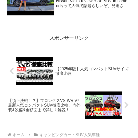
Nissan Kicks review // An SUV in name
onlyって人気で話題らしいぞ、見逃さな
いで！！2:アウトドアー好き
2021.05.31(Mon)この動...
スポンサーリンク
【2025年版】人気コンパクトSUVサイズ
徹底比較
【頂上決戦！？】フロンクスVS WR-V‼️
最新人気コンパクトSUV徹底比較、内外
装&設備&金額面まで詳しく解説！
【SUZUKI・HONDA】
ホーム
キャンピングカー・SUV人気車種