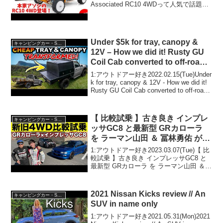
Associated RC10 4WDって人気で話題ら
しいぞ、見逃さないで！！2:アウトドア
ー好き2025.03.03(Mon)この動画は注目で
す...
Under $5k for tray, canopy &
キャンピングカー・SUV人気車種
12V – How we did it! Rusty GU
Coil Cab converted to off-road
weapon!
1:アウトドアー好き2022.02.15(Tue)Under
k for tray, canopy & 12V - How we did it!
Rusty GU Coil Cab converted to off-road
weapon!...
【 比較試乗 】古き良き インプレ
キャンピングカー・SUV人気車種
ッサGC8 と最新型 GRカローラ
を ラーマン山田 ＆ 冨林勇佑 がぶ
った切り～ 新旧 4WD 試乗 ～
1:アウトドアー好き2023.03.07(Tue)【 比
【新作】
較試乗 】古き良き インプレッサGC8 と
最新型 GRカローラ を ラーマン山田 ＆
冨林勇佑 がぶった切り～ 新旧 4WD 試乗
～【新作】って人気で話題らしいぞ、見
逃さないで！！2...
2021 Nissan Kicks review // An
キャンピングカー・SUV人気車種
SUV in name only
1:アウトドアー好き2021.05.31(Mon)2021