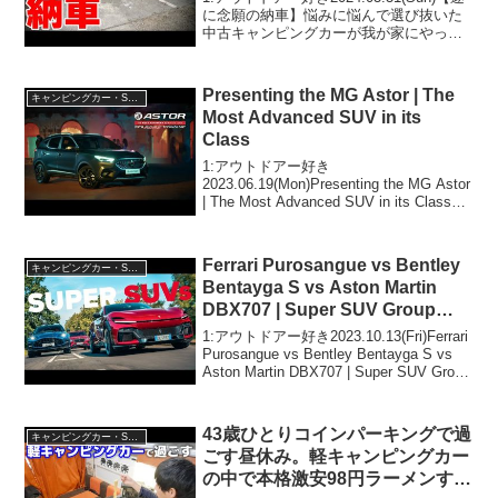
に念願の納車】悩みに悩んで選び抜いた
中古キャンピングカーが我が家にやって
きたけどまさかの展開に…って人気で話
題らしいぞ、見逃さないで！！2:アウト
ドアー好き2024.03.31(Sun)...
Presenting the MG Astor | The
キャンピングカー・SUV人気車種
Most Advanced SUV in its
Class
1:アウトドアー好き
2023.06.19(Mon)Presenting the MG Astor
| The Most Advanced SUV in its Classっ
て人気で話題らしいぞ、見逃さない
で！！2:アウトドアー好き2023....
Ferrari Purosangue vs Bentley
キャンピングカー・SUV人気車種
Bentayga S vs Aston Martin
DBX707 | Super SUV Group
Test
1:アウトドアー好き2023.10.13(Fri)Ferrari
Purosangue vs Bentley Bentayga S vs
Aston Martin DBX707 | Super SUV Group
Testって人気で話題らし...
43歳ひとりコインパーキングで過
キャンピングカー・SUV人気車種
ごす昼休み。軽キャンピングカー
の中で本格激安98円ラーメンすす