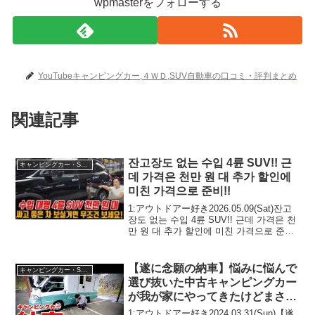
wpmasterをフォローする
YouTubeキャンピングカー,４ＷＤ,SUV自動車の口コミ・評判まとめ
関連記事
잔고장도 없는 수입 4륜 SUV!! 근
キャンピングカー・SUV人気車種
데 가격은 천만 원 대 추가 할인에
미친 가격으로 준비!!
1:アウトドアー好き2026.05.09(Sat)잔고
장도 없는 수입 4륜 SUV!! 근데 가격은 천
만 원 대 추가 할인에 미친 가격으로 준
비!!って人気で話題らしいぞ、見逃さない
で！！2:アウトドアー好き2026.05.09(S...
【遂に念願の納車】悩みに悩んで
キャンピングカー・SUV人気車種
選び抜いた中古キャンピングカー
が我が家にやってきたけどまさか
の展開に…
1:アウトドアー好き2024.03.31(Sun)【遂