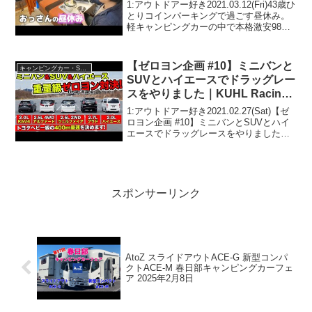
る姿を嫁が実況
1:アウトドアー好き2021.03.12(Fri)43歳ひ
とりコインパーキングで過ごす昼休み。
軽キャンピングカーの中で本格激安98円
ラーメンすする姿を嫁が実況って人気で
話題らしいぞ、見逃さないで！！2:アウ
トドアー好き2021.03.12(...
【ゼロヨン企画 #10】ミニバンと
キャンピングカー・SUV人気車種
SUVとハイエースでドラッグレー
スをやりました｜KUHL Racing
Drag Race
1:アウトドアー好き2021.02.27(Sat)【ゼ
ロヨン企画 #10】ミニバンとSUVとハイ
エースでドラッグレースをやりました｜
KUHL Racing Drag Raceって人気で話題
らしいぞ、見逃さないで！！2:アウトド
アー好き202...
スポンサーリンク
AtoZ スライドアウトACE-G 新型コンパ
クトACE-M 春日部キャンピングカーフェ
ア 2025年2月8日