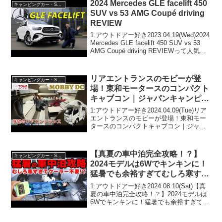
2024 Mercedes GLE facelift 450
キャンピングカー・SUV人気車種
SUV vs 53 AMG Coupé driving
REVIEW
1:アウトドアー好き2023.04.19(Wed)2024
Mercedes GLE facelift 450 SUV vs 53
AMG Coupé driving REVIEWって人気で
話題らしいぞ、見逃さないで！！2:アウ
トドアー好き...
リアエントランスのモビーが登
キャンピングカー・SUV人気車種
場！東和モータースのコンパクト
キャブコン｜ジャパンキャンピン
グカーショー2024
1:アウトドアー好き2024.04.09(Tue)リア
エントランスのモビーが登場！東和モー
タースのコンパクトキャブコン｜ジャパ
ンキャンピングカーショー2024って人気
で話題らしいぞ、見逃さないで！！2:ア
ウトドアー好き2024.04.09(...
【真夏の車中泊完全攻略！？】
キャンピングカー・SUV人気車種
2024モデルは6Wでキンキンに！
猛暑でも余裕すぎてむしろ寒すぎ
る最強車中泊グッズを試したらヤ
1:アウトドアー好き2024.08.10(Sat)【真
バかった…
夏の車中泊完全攻略！？】2024モデルは
6Wでキンキンに！猛暑でも余裕すぎてむ
しろ寒すぎる最強車中泊グッズを試した
らヤバかった…って人気で話題らしい