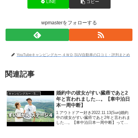
LINE
コピー
wpmasterをフォローする
YouTubeキャンピングカー,４ＷＤ,SUV自動車の口コミ・評判まとめ
関連記事
婚約中の彼女がすい臓癌であと2
キャンピングカー・SUV人気車種
年と言われました…。【車中泊日
本一周中断】
1:アウトドアー好き2022.11.13(Sun)婚約
中の彼女がすい臓癌であと2年と言われま
した…。【車中泊日本一周中断】って人
気で話題らしいぞ、見逃さないで！！2:
アウトドアー好き2022.11.13(Sun)この動
画は注目です！3:アウ...