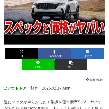
X
Facebook
はてブ
LINE
コピー
2025.02.18
1:
アウトドアー好き
2025.02.17(Mon)
遂にマツダがやらかした！常識を覆す新型SUV！ヤバす
ぎる性能で新型CX-5登場！【ゆっくり解説】って人気で