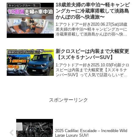
ぞ、見逃さないで！！2:アウトドアー
18歳差夫婦の車中泊〜軽キャンピ
キャンピングカー・SUV人気車種
好...
ングカーに冷蔵庫搭載して淡路島
かんぽの宿へ快適旅〜
1:アウトドアー好き2020.06.27(Sat)18歳
差夫婦の車中泊〜軽キャンピングカーに
冷蔵庫搭載して淡路島かんぽの宿へ快適
旅〜って人気で話題らしいぞ、見逃さな
いで！！2:アウトドアー好き
2020.06.27(Sat)この動画は注目です...
新クロスビーは内装まで大幅変更
キャンピングカー・SUV人気車種
【スズキ５ナンバーSUV】
1:アウトドアー好き2025.10.03(Fri)新クロ
スビーは内装まで大幅変更【スズキ５ナ
ンバーSUV】って人気で話題らしいぞ、
見逃さないで！！2:アウトドアー好き
2025.10.03(Fri)この動画は注目です！3:ア
ウトドアー好き20...
スポンサーリンク
2025 Cadillac Escalade – Incredible Wild
Large Luxury SUV!