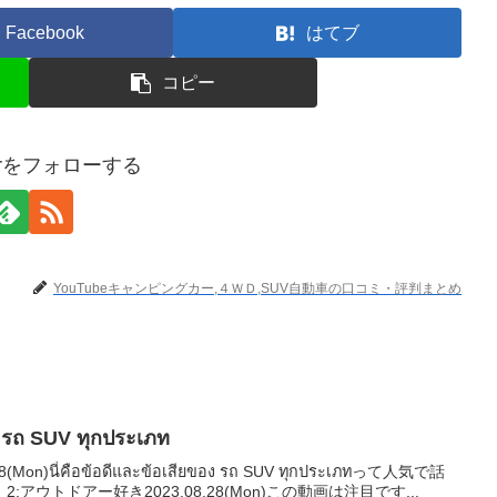
Facebook
はてブ
コピー
terをフォローする
YouTubeキャンピングカー,４ＷＤ,SUV自動車の口コミ・評判まとめ
อง รถ SUV ทุกประเภท
n)นี่คือข้อดีและข้อเสียของ รถ SUV ทุกประเภทって人気で話
ウトドアー好き2023.08.28(Mon)この動画は注目です...