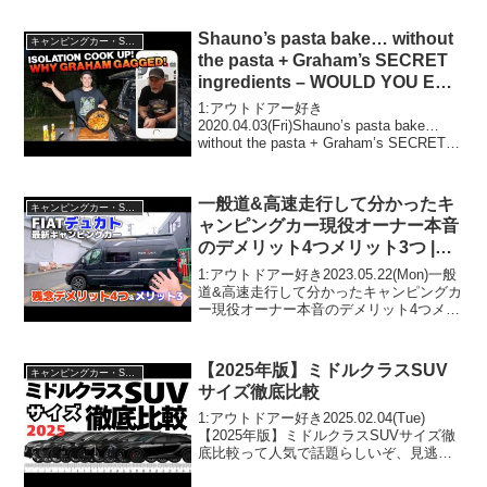
で話題らしいぞ、見逃...
Shauno’s pasta bake… without
キャンピングカー・SUV人気車種
the pasta + Graham’s SECRET
ingredients – WOULD YOU EAT
THIS?
1:アウトドアー好き
2020.04.03(Fri)Shauno’s pasta bake…
without the pasta + Graham’s SECRET
ingredients – WOULD YOU EAT THIS?っ
て人気で...
一般道&高速走行して分かったキ
キャンピングカー・SUV人気車種
ャンピングカー現役オーナー本音
のデメリット4つメリット3つ |
FIATデュカトベース【ナッツRV
1:アウトドアー好き2023.05.22(Mon)一般
フォルトナ】
道&高速走行して分かったキャンピングカ
ー現役オーナー本音のデメリット4つメリ
ット3つ | FIATデュカトベース【ナッツ
RVフォルトナ】って人気で話題らしい
ぞ、見逃さないで！！2:アウト...
【2025年版】ミドルクラスSUV
キャンピングカー・SUV人気車種
サイズ徹底比較
1:アウトドアー好き2025.02.04(Tue)
【2025年版】ミドルクラスSUVサイズ徹
底比較って人気で話題らしいぞ、見逃さ
ないで！！2:アウトドアー好き