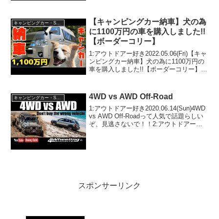
2025.02.04(Tue)この動画は注目です！3:
アウトドアー好き2025.0...
【キャンピングカー納車】犬の為
キャンピングカー・SUV人気車種
に1100万円の車を購入しました!!
【ボーダーコリー】
1:アウトドアー好き2022.05.06(Fri)【キャ
ンピングカー納車】犬の為に1100万円の
車を購入しました!!【ボーダーコリー】っ
て人気で話題らしいぞ、見逃さない
で！！2:アウトドアー好き2022.05.06(Fri)
この動画は注目で...
4WD vs AWD Off-Road
キャンピングカー・SUV人気車種
1:アウトドアー好き2020.06.14(Sun)4WD
vs AWD Off-Roadって人気で話題らしい
ぞ、見逃さないで！！2:アウトドアー好
き2020.06.14(Sun)この動画は注目です！
3:アウトドアー好き2020.06.14(...
スポンサーリンク