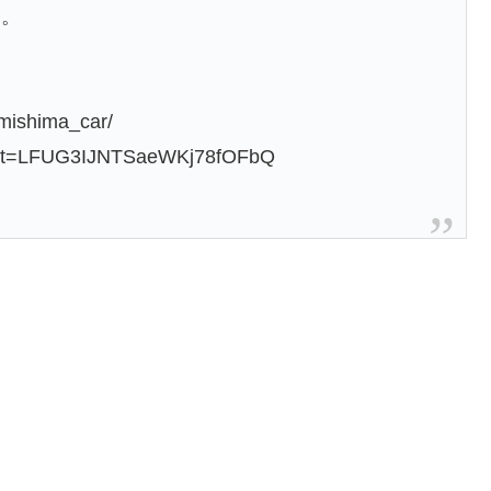
す。
mishima_car/
1&t=LFUG3IJNTSaeWKj78fOFbQ