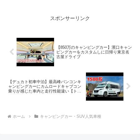
き2026.01.02(Fri)この動画は注目です！3:
アウトドアー好...
スポンサーリンク
【850万のキャンピングカー】濱口キャン
ピングカーをカスタムしに日帰り東京名
古屋ドライブ
【デュカト初車中泊】最高峰バンコンキ
ャンピングカーにカムロードキャブコン
乗りが感じた車内と走行性能違い【トイ
ファクトリー ダヴィンチ5.4】
ホーム
キャンピングカー・SUV人気車種