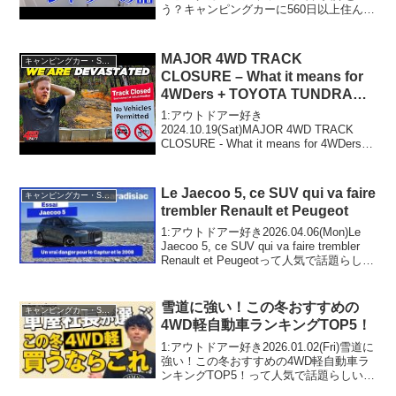
う？キャンピングカーに560日以上住んで
分かったこと【日本一周キャンライフ夫
婦】って人気で話題らしいぞ、見逃さな
いで！！2:アウトドアー好き2020.0...
MAJOR 4WD TRACK
キャンピングカー・SUV人気車種
CLOSURE – What it means for
4WDers + TOYOTA TUNDRA
AUS RELEASE
1:アウトドアー好き
2024.10.19(Sat)MAJOR 4WD TRACK
CLOSURE - What it means for 4WDers +
TOYOTA TUNDRA AUS RELEASEって
人気で話題らしいぞ、見逃さない...
Le Jaecoo 5, ce SUV qui va faire
キャンピングカー・SUV人気車種
trembler Renault et Peugeot
1:アウトドアー好き2026.04.06(Mon)Le
Jaecoo 5, ce SUV qui va faire trembler
Renault et Peugeotって人気で話題らしい
ぞ、見逃さないで！！2:アウトドアー好
き2026....
雪道に強い！この冬おすすめの
キャンピングカー・SUV人気車種
4WD軽自動車ランキングTOP5！
1:アウトドアー好き2026.01.02(Fri)雪道に
強い！この冬おすすめの4WD軽自動車ラ
ンキングTOP5！って人気で話題らしい
ぞ、見逃さないで！！2:アウトドアー好