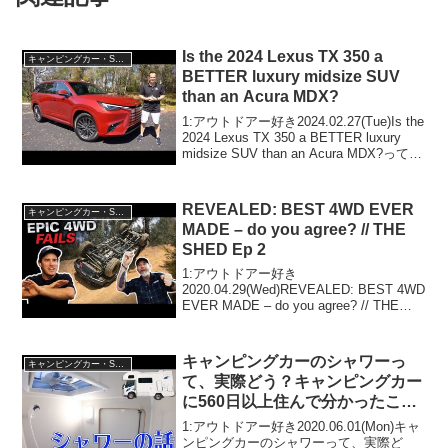
Is the 2024 Lexus TX 350 a
キャンピングカー・SUV人気車種
BETTER luxury midsize SUV
than an Acura MDX?
1:アウトドアー好き2024.02.27(Tue)Is the
2024 Lexus TX 350 a BETTER luxury
midsize SUV than an Acura MDX?って人
気で話題らしいぞ、見逃さないで！！2:
アウ...
REVEALED: BEST 4WD EVER
キャンピングカー・SUV人気車種
MADE – do you agree? // THE
SHED Ep 2
1:アウトドアー好き
2020.04.29(Wed)REVEALED: BEST 4WD
EVER MADE – do you agree? // THE
SHED Ep 2って人気で話題らしいぞ、見
逃さないで！！2:アウトドアー好き
2020...
キャンピングカーのシャワーっ
キャンピングカー・SUV人気車種
て、実際どう？キャンピングカー
に560日以上住んで分かったこと
【日本一周キャンライフ夫婦】
1:アウトドアー好き2020.06.01(Mon)キャ
ンピングカーのシャワーって、実際ど