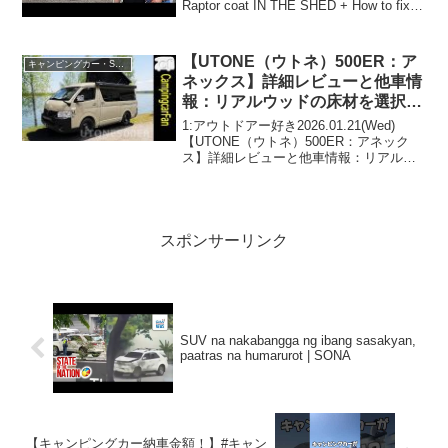
Raptor coat IN THE SHED + How to fix
and stop rustって...
【UTONE（ウトネ）500ER：ア
キャンピングカー・SUV人気車種
ネックス】詳細レビューと他車情
報：リアルウッドの床材を選択で
きるアウトドア志向ハイエースバ
1:アウトドアー好き2026.01.21(Wed)
ンコンキャンピングカー
【UTONE（ウトネ）500ER：アネック
ス】詳細レビューと他車情報：リアルウ
ッドの床材を選択できるアウトドア志向
ハイエースバンコンキャンピングカーっ
て人気で話題らしいぞ、見逃さない
で！！2...
スポンサーリンク
SUV na nakabangga ng ibang sasakyan,
paatras na humarurot | SONA
【キャンピングカー納車金額！】#キャン