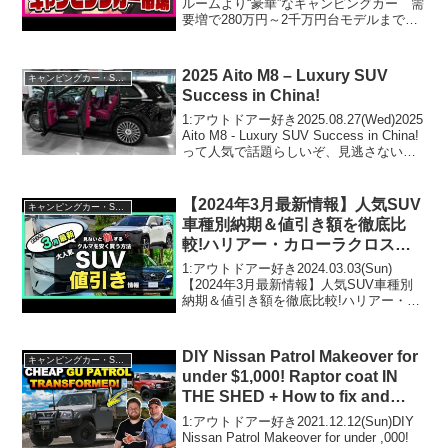
ルームより“豪華”なキャンピングカー 需
要増で280万円～2千万円台モデルまで
ブーム再来の理由〈カンテレNEWS〉っ
て人気で話題らしいぞ、見逃さない
で！！2:アウトドアー好き2025....
2025 Aito M8 – Luxury SUV
キャンピングカー・SUV人気車種
Success in China!
1:アウトドアー好き2025.08.27(Wed)2025
Aito M8 - Luxury SUV Success in China!
って人気で話題らしいぞ、見逃さない
で！！2:アウトドアー好き
2025.08.27(Wed)この動画は注目...
【2024年3月最新情報】人気SUV
キャンピングカー・SUV人気車種
車種別納期＆値引き額を徹底比
較!ハリアー・カローラクロス・
エクストレイル・フォレスター・
1:アウトドアー好き2024.03.03(Sun)
ヴェゼル・ヤリスクロス・RAV4
【2024年3月最新情報】人気SUV車種別
納期＆値引き額を徹底比較!ハリアー・カ
・CX-60・ZR-V・WR-V etc
ローラクロス・エクストレイル・フォレ
スター・ヴェゼル・ヤリスクロス・RAV4
・CX-60・ZR-V・WR-V...
DIY Nissan Patrol Makeover for
キャンピングカー・SUV人気車種
under $1,000! Raptor coat IN
THE SHED + How to fix and
stop rust
1:アウトドアー好き2021.12.12(Sun)DIY
Nissan Patrol Makeover for under ,000!