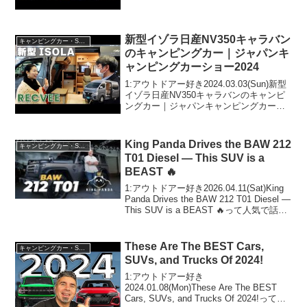
2023.11.16(Thu)この動画は注目です！3:
アウトドアー好き202...
新型イゾラ日産NV350キャラバン
キャンピングカー・SUV人気車種
のキャンピングカー｜ジャパンキ
ャンピングカーショー2024
1:アウトドアー好き2024.03.03(Sun)新型
イゾラ日産NV350キャラバンのキャンピ
ングカー｜ジャパンキャンピングカーシ
ョー2024って人気で話題らしいぞ、見逃
さないで！！2:アウトドアー好き
2024.03.03(Sun)この動画...
King Panda Drives the BAW 212
キャンピングカー・SUV人気車種
T01 Diesel — This SUV is a
BEAST 🔥
1:アウトドアー好き2026.04.11(Sat)King
Panda Drives the BAW 212 T01 Diesel —
This SUV is a BEAST 🔥って人気で話題
らしいぞ、見逃さないで！！2:アウトド
アー好き2...
These Are The BEST Cars,
キャンピングカー・SUV人気車種
SUVs, and Trucks Of 2024!
1:アウトドアー好き
2024.01.08(Mon)These Are The BEST
Cars, SUVs, and Trucks Of 2024!って人