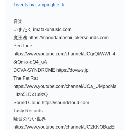
Tweets by campinglife_k
音楽
いまたく imatakumusic.com
魔王魂 https://maoudamashii.jokersounds.com
PeriTune
https://www.youtube.com/channel/UCgrQkWWf_4
8rQm-x-dQ4_uA
DOVA-SYNDROME https://dova-s.jp
The Fat Rat
https://www.youtube.com/channel/UCa_UMppcMs
HIzb5LDx1u9zQ
Sound Cloud https://soundcloud.com
Tasty Records
騒音のない世界
https://www.youtube.com/channel/UC2KNOBqzEl