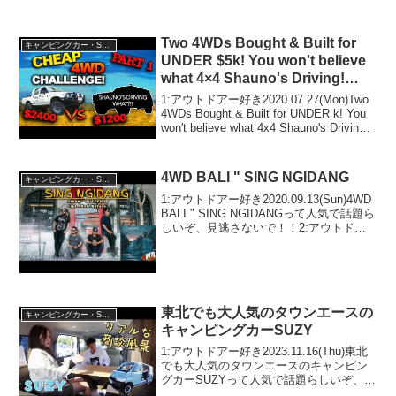
Two 4WDs Bought & Built for
キャンピングカー・SUV人気車種
UNDER $5k! You won't believe
what 4×4 Shauno's Driving!
EPISODE 1
1:アウトドアー好き2020.07.27(Mon)Two
4WDs Bought & Built for UNDER k! You
won't believe what 4x4 Shauno's Driving!
EPISODE 1って人気...
4WD BALI " SING NGIDANG
キャンピングカー・SUV人気車種
1:アウトドアー好き2020.09.13(Sun)4WD
BALI " SING NGIDANGって人気で話題ら
しいぞ、見逃さないで！！2:アウトドア
ー好き2020.09.13(Sun)この動画は注目で
す！3:アウトドアー好き2020.09...
東北でも大人気のタウンエースの
キャンピングカー・SUV人気車種
キャンピングカーSUZY
1:アウトドアー好き2023.11.16(Thu)東北
でも大人気のタウンエースのキャンピン
グカーSUZYって人気で話題らしいぞ、見
逃さないで！！2:アウトドアー好き