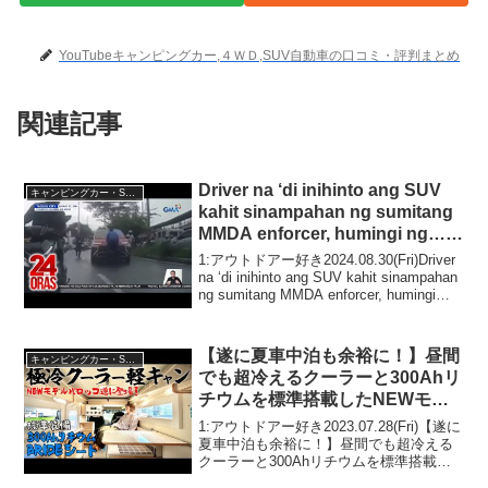
YouTubeキャンピングカー,４ＷＤ,SUV自動車の口コミ・評判まとめ
関連記事
Driver na ‘di inihinto ang SUV
キャンピングカー・SUV人気車種
kahit sinampahan ng sumitang
MMDA enforcer, humingi ng… |
24 Oras
1:アウトドアー好き2024.08.30(Fri)Driver
na ‘di inihinto ang SUV kahit sinampahan
ng sumitang MMDA enforcer, humingi
ng... | 24 O...
【遂に夏車中泊も余裕に！】昼間
キャンピングカー・SUV人気車種
でも超冷えるクーラーと300Ahリ
チウムを標準搭載したNEWモデ
ル軽キャンピングカー『バロッコ
1:アウトドアー好き2023.07.28(Fri)【遂に
Tパッケージ』が登場！徹底紹介
夏車中泊も余裕に！】昼間でも超冷える
クーラーと300Ahリチウムを標準搭載し
します！
たNEWモデル軽キャンピングカー『バロ