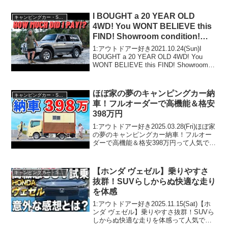
ッコTパッケージ』が登場！徹底紹介しま
す！って人気で話題らしいぞ、見逃...
I BOUGHT a 20 YEAR OLD
キャンピングカー・SUV人気車種
4WD! You WONT BELIEVE this
FIND! Showroom condition!
Nissan Patrol GU TB48
1:アウトドアー好き2021.10.24(Sun)I
BOUGHT a 20 YEAR OLD 4WD! You
WONT BELIEVE this FIND! Showroom
condition! Nissan Patrol GU TB...
ほぼ家の夢のキャンピングカー納
キャンピングカー・SUV人気車種
車！フルオーダーで高機能＆格安
398万円
1:アウトドアー好き2025.03.28(Fri)ほぼ家
の夢のキャンピングカー納車！フルオー
ダーで高機能＆格安398万円って人気で話
題らしいぞ、見逃さないで！！2:アウト
ドアー好き2025.03.28(Fri)この動画は注目
です！3:アウト...
【ホンダ ヴェゼル】乗りやすさ
キャンピングカー・SUV人気車種
抜群！SUVらしからぬ快適な走り
を体感
1:アウトドアー好き2025.11.15(Sat)【ホ
ンダ ヴェゼル】乗りやすさ抜群！SUVら
しからぬ快適な走りを体感って人気で話