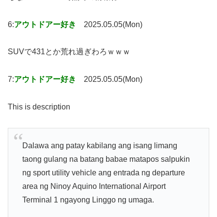
6:
アウトドアー好き
2025.05.05(Mon)
SUVで431とか荒れ過ぎわろｗｗｗ
7:
アウトドアー好き
2025.05.05(Mon)
This is description
Dalawa ang patay kabilang ang isang limang
taong gulang na batang babae matapos salpukin
ng sport utility vehicle ang entrada ng departure
area ng Ninoy Aquino International Airport
Terminal 1 ngayong Linggo ng umaga.