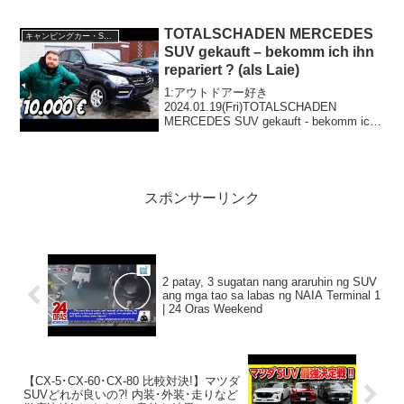
題らしいぞ、見逃さないで！！2:アウト
ドアー好き2025.11.15(Sat)この動画は注
目です！3:アウトド...
TOTALSCHADEN MERCEDES
キャンピングカー・SUV人気車種
SUV gekauft – bekomm ich ihn
repariert ? (als Laie)
1:アウトドアー好き
2024.01.19(Fri)TOTALSCHADEN
MERCEDES SUV gekauft - bekomm ich
ihn repariert ? (als Laie)って人気で話題ら
しいぞ、見逃さないで！！2:...
スポンサーリンク
2 patay, 3 sugatan nang araruhin ng SUV
ang mga tao sa labas ng NAIA Terminal 1
| 24 Oras Weekend
【CX-5･CX-60･CX-80 比較対決!】マツダ
SUVどれが良いの?! 内装･外装･走りなど