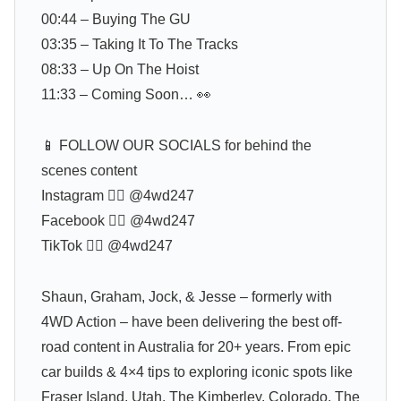
00:44 – Buying The GU
03:35 – Taking It To The Tracks
08:33 – Up On The Hoist
11:33 – Coming Soon… 👀
📱 FOLLOW OUR SOCIALS for behind the
scenes content
Instagram 👉🏻 @4wd247
Facebook 👉🏻 @4wd247
TikTok 👉🏻 @4wd247
Shaun, Graham, Jock, & Jesse – formerly with
4WD Action – have been delivering the best off-
road content in Australia for 20+ years. From epic
car builds & 4×4 tips to exploring iconic spots like
Fraser Island, Utah, The Kimberley, Colorado, The