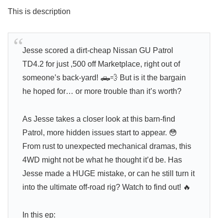
This is description
Jesse scored a dirt-cheap Nissan GU Patrol
TD4.2 for just ,500 off Marketplace, right out of
someone’s back-yard! 🛻💨 But is it the bargain
he hoped for… or more trouble than it’s worth?
As Jesse takes a closer look at this barn-find
Patrol, more hidden issues start to appear. 😳
From rust to unexpected mechanical dramas, this
4WD might not be what he thought it’d be. Has
Jesse made a HUGE mistake, or can he still turn it
into the ultimate off-road rig? Watch to find out! 🔥
In this ep: