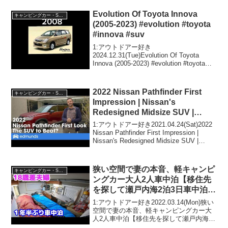
Evolution Of Toyota Innova
キャンピングカー・SUV人気車種
(2005-2023) #evolution #toyota
#innova #suv
1:アウトドアー好き
2024.12.31(Tue)Evolution Of Toyota
Innova (2005-2023) #evolution #toyota
#innova #suvって人気で話題らしいぞ、
見逃さないで！！2:アウト...
2022 Nissan Pathfinder First
キャンピングカー・SUV人気車種
Impression | Nissan's
Redesigned Midsize SUV |
Price, Interior & More
1:アウトドアー好き2021.04.24(Sat)2022
Nissan Pathfinder First Impression |
Nissan's Redesigned Midsize SUV |
Price, Interior & M...
狭い空間で妻の本音、軽キャンピ
キャンピングカー・SUV人気車種
ングカー大人2人車中泊【移住先
を探して瀬戸内海2泊3日車中泊
旅】
1:アウトドアー好き2022.03.14(Mon)狭い
空間で妻の本音、軽キャンピングカー大
人2人車中泊【移住先を探して瀬戸内海2
泊3日車中泊旅】って人気で話題らしい