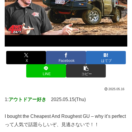
X
Facebook
はてブ
LINE
コピー
2025.05.16
1:
アウトドアー好き
2025.05.15(Thu)
I bought the Cheapest And Roughest GU – why it’s perfect
って人気で話題らしいぞ、見逃さないで！！