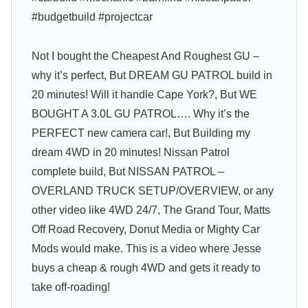
#budgetbuild #projectcar
Not I bought the Cheapest And Roughest GU –
why it’s perfect, But DREAM GU PATROL build in
20 minutes! Will it handle Cape York?, But WE
BOUGHT A 3.0L GU PATROL…. Why it’s the
PERFECT new camera car!, But Building my
dream 4WD in 20 minutes! Nissan Patrol
complete build, But NISSAN PATROL –
OVERLAND TRUCK SETUP/OVERVIEW, or any
other video like 4WD 24/7, The Grand Tour, Matts
Off Road Recovery, Donut Media or Mighty Car
Mods would make. This is a video where Jesse
buys a cheap & rough 4WD and gets it ready to
take off-roading!