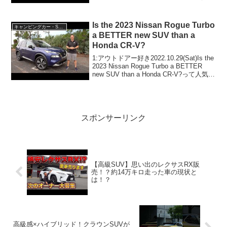
り付けた！予想以上の出来栄えに感動！
って人気で話題らしいぞ、見逃さない
で！！2:アウトドアー好き2021.07.2...
Is the 2023 Nissan Rogue Turbo
キャンピングカー・SUV人気車種
a BETTER new SUV than a
Honda CR-V?
1:アウトドアー好き2022.10.29(Sat)Is the
2023 Nissan Rogue Turbo a BETTER
new SUV than a Honda CR-V?って人気で
話題らしいぞ、見逃さないで！！2:アウ
トドアー好...
スポンサーリンク
【高級SUV】思い出のレクサスRX販
売！？約14万キロ走った車の現状と
は！？
高級感×ハイブリッド！クラウンSUVが