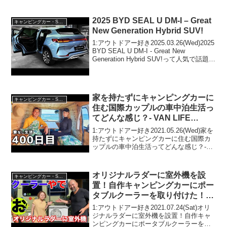
った！って人気で話題らしいぞ、見逃さ
ないで！！2:アウトドアー好き
2022.11.18(Fri)この動画は注目で...
2025 BYD SEAL U DM-I – Great
キャンピングカー・SUV人気車種
New Generation Hybrid SUV!
1:アウトドアー好き2025.03.26(Wed)2025
BYD SEAL U DM-I - Great New
Generation Hybrid SUV!って人気で話題ら
しいぞ、見逃さないで！！2:アウトドア
ー好き2025.03.26...
家を持たずにキャンピングカーに
キャンピングカー・SUV人気車種
住む国際カップルの車中泊生活っ
てどんな感じ？- VAN LIFE
JAPAN 127
1:アウトドアー好き2021.05.26(Wed)家を
持たずにキャンピングカーに住む国際カ
ップルの車中泊生活ってどんな感じ？-
VAN LIFE JAPAN 127って人気で話題ら
しいぞ、見逃さないで！！2:アウトドア
ー好き2021.05....
オリジナルラダーに室外機を設
キャンピングカー・SUV人気車種
置！自作キャンピングカーにポー
タブルクーラーを取り付けた！予
想以上の出来栄えに感動！
1:アウトドアー好き2021.07.24(Sat)オリ
ジナルラダーに室外機を設置！自作キャ
ンピングカーにポータブルクーラーを取