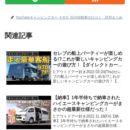
YouTubeキャンピングカー,４ＷＤ,SUV自動車の口コミ・評判まとめ
関連記事
セレブの船上パーティーが楽しめ
キャンピングカー・SUV人気車種
る!?これが新しいキャンピングカ
ーの遊び方！【ダイレクトカーズ
最新キャブコン江の島】
1:アウトドアー好き2022.03.03(Thu)セレ
ブの船上パーティーが楽しめる!?これが
新しいキャンピングカーの遊び方！【ダ
イレクトカーズ 最新キャブコン江の島】
って人気で話題らしいぞ、見逃さない
で！！2:アウトドアー好き2022.03...
【納車】1年半待ちで納車された
キャンピングカー・SUV人気車種
ハイエースキャンピングカーがま
さかの超最新仕様だった！
1:アウトドアー好き2022.11.18(Fri)【納
車】1年半待ちで納車されたハイエースキ
ャンピングカーがまさかの超最新仕様だ