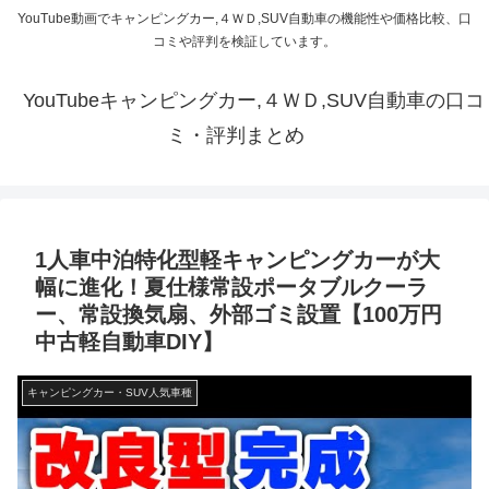
YouTube動画でキャンピングカー,４ＷＤ,SUV自動車の機能性や価格比較、口
コミや評判を検証しています。
YouTubeキャンピングカー,４ＷＤ,SUV自動車の口コ
ミ・評判まとめ
1人車中泊特化型軽キャンピングカーが大
幅に進化！夏仕様常設ポータブルクーラ
ー、常設換気扇、外部ゴミ設置【100万円
中古軽自動車DIY】
キャンピングカー・SUV人気車種