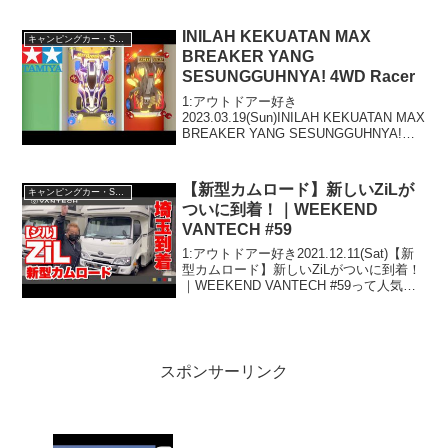
with 五味やすたかって人気で話題らしい
ぞ、見逃...
INILAH KEKUATAN MAX
キャンピングカー・SUV人気車種
BREAKER YANG
SESUNGGUHNYA! 4WD Racer
1:アウトドアー好き
2023.03.19(Sun)INILAH KEKUATAN MAX
BREAKER YANG SESUNGGUHNYA!
4WD Racerって人気で話題らしいぞ、見
逃さないで！！2:アウトドアー好き
2023.03.1...
【新型カムロード】新しいZiLが
キャンピングカー・SUV人気車種
ついに到着！｜WEEKEND
VANTECH #59
1:アウトドアー好き2021.12.11(Sat)【新
型カムロード】新しいZiLがついに到着！
｜WEEKEND VANTECH #59って人気で
話題らしいぞ、見逃さないで！！2:アウ
トドアー好き2021.12.11(Sat)この動画は
注目で...
スポンサーリンク