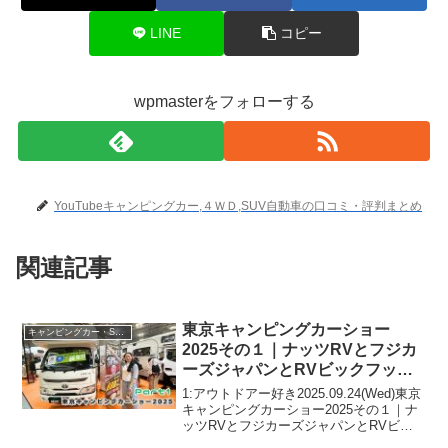
LINE
コピー
wpmasterをフォローする
YouTubeキャンピングカー,４ＷＤ,SUV自動車の口コミ・評判まとめ
関連記事
東京キャンピングカーショー
キャンピングカー・SUV人気車種
2025その１｜ナッツRVとフジカ
ーズジャパンとRVビックフット
とグリーンハンズとTACOS
1:アウトドアー好き2025.09.24(Wed)東京
キャンピングカーショー2025その１｜ナ
ッツRVとフジカーズジャパンとRVビッ
クフットとグリーンハンズとTACOSって