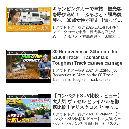
人気で話題らしいぞ、見逃さないで！！
2:アウトドアー好き2025.0...
キャンピングカーで車旅 観光客
キャンピングカー・SUV人気車種
を呼び込め！ ふるさと・福島復
興へ 30歳女性が奔走【知っても
っと】【グッド！モーニング】
1:アウトドアー好き2025.10.14(Tue)キャ
(2025年10月13日)
ンピングカーで車旅 観光客を呼び込
め！ ふるさと・福島復興へ 30歳女性
が奔走【知ってもっと】【グッド！モー
ニング】(2025年10月13日)って人気で話
題らしいぞ、見逃さないで！！2:...
30 Recoveries in 24hrs on the
キャンピングカー・SUV人気車種
$1000 Track – Tasmania's
Toughest Track causes carnage
1:アウトドアー好き2024.04.22(Mon)30
Recoveries in 24hrs on the 00 Track -
Tasmania's Toughest Track causes
carnageって人気で話題らしいぞ、見逃...
【コンパクトSUV比較レビュー】
キャンピングカー・SUV人気車種
大人気 ヴェゼル とライバルを徹
底比較!! ヤリスクロス と キック
ス との違いは!? E-CarLife with
1:アウトドアー好き2021.07.26(Mon)【コ
五味やすたか
ンパクトSUV比較レビュー】大人気 ヴェ
ゼル とライバルを徹底比較!! ヤリスクロ
ス と キックス との違いは!? E-CarLife