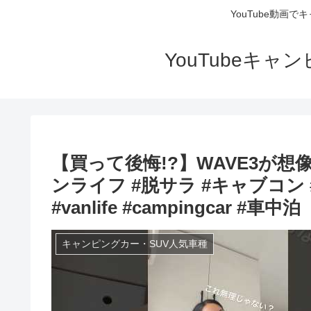
YouTube動画
YouTubeキ
【買って後悔!?】WAVE3が想
ンライフ #脱サラ #キャブコン #
#vanlife #campingcar #車中泊
キャンピングカー・SUV人気車種