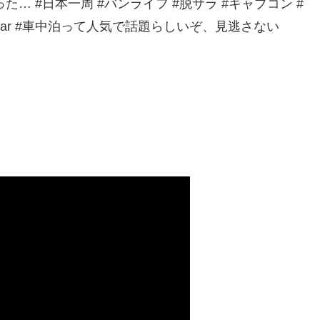
た… #日本一周 #バンライフ #脱サラ #キャブコン #
ampingcar #車中泊って人気で話題らしいぞ、見逃さない