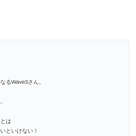
るWave3さん。
…
ことは
ないといけない！