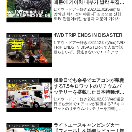
때문에 기아차 내부가 발칵 뒤집어
진 놀라운 이유 "이제 소비자가 원
1:アウトドアー好き2020.11.01(Sun)"또
하는 차 만들겠다"는 태세전환에
망하면 회사 접어야한다" 심정으로 신형
SUV 만들어버린 쌍용차 때문에 기아차 내
모두가 놀랐다
부가 발칵 뒤집어진 놀라운 이유 "이제 소
비자가 원하는 차 만들겠다"는 태세전환에
모두...
4WD TRIP ENDS IN DISASTER
キャンピングカー・SUV人気車種
1:アウトドアー好き2022.12.07(Wed)4WD
TRIP ENDS IN DISASTERって人気で話
題らしいぞ、見逃さないで！！2:アウト
ドアー好き2022.12.07(Wed)この動画は注
目です！3:アウトドアー好き2022....
猛暑日でも余裕でエアコンが稼働
キャンピングカー・SUV人気車種
する7.5キロワットのリチウムバ
ッテリーを搭載した日本特種ボデ
ィーのキャブコンASAKAZE
1:アウトドアー好き2021.02.03(Wed)猛暑
日でも余裕でエアコンが稼働する7.5キロ
ワットのリチウムバッテリーを搭載した
日本特種ボディーのキャブコン
ASAKAZEって人気で話題らしいぞ、見
逃さないで！！2:アウトドアー好き
ライトエースキャンピングカー
キャンピングカー・SUV人気車種
2021...
【フィール】を詳細レビュー！軽