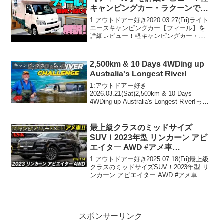
キャンピングカー・ラクーンで有
名なオートショップアズマがリリ
1:アウトドアー好き2020.03.27(Fri)ライト
ースする、取り回しのいいコンパ
エースキャンピングカー【フィール】を
詳細レビュー！軽キャンピングカー・ラ
クトなキャブコン！
クーンで有名なオートショップアズマが
リリースする、取り回しのいいコンパク
トなキャブコン！って人気で話題らしい
2,500km & 10 Days 4WDing up
キャンピングカー・SUV人気車種
ぞ、...
Australia's Longest River!
1:アウトドアー好き
2026.03.21(Sat)2,500km & 10 Days
4WDing up Australia's Longest River!って
人気で話題らしいぞ、見逃さないで！！
2:アウトドアー好き2026.03.21(...
最上級クラスのミッドサイズ
キャンピングカー・SUV人気車種
SUV！2023年型 リンカーン アビ
エイター AWD #アメ車
#lincolnAviator #中古車
1:アウトドアー好き2025.07.18(Fri)最上級
#AbeCars
クラスのミッドサイズSUV！2023年型 リ
ンカーン アビエイター AWD #アメ車
#lincolnAviator #中古車 #AbeCarsって人
気で話題らしいぞ、見逃さないで！！...
スポンサーリンク