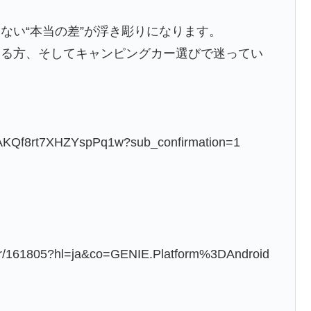
ない“本当の差”が浮き彫りになります。
いる方、そしてキャンピングカー選びで迷ってい
qAKQf8rt7XHZYspPq1w?sub_confirmation=1
wer/161805?hl=ja&co=GENIE.Platform%3DAndroid