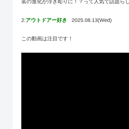
装の進化が浮き彫りに！？って人気で話題ら
2:
アウトドアー好き
2025.08.13(Wed)
この動画は注目です！