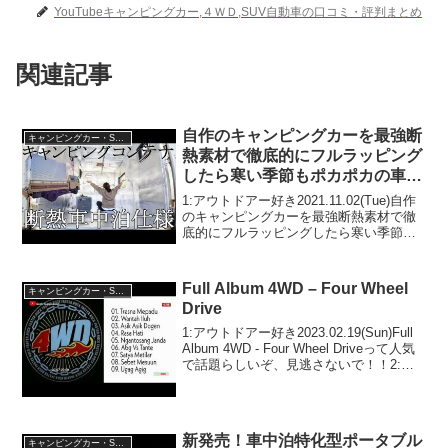
YouTubeキャンピングカー,４ＷＤ,SUV自動車の口コミ・評判まとめ
関連記事
自作のキャンピングカーを最強断
キャンピングカー・SUV人気車種
熱素材で徹底的にフルラッピング
したら寒い季節もポカポカの車中
泊仕様になった【キャンピングカ
1:アウトドアー好き2021.11.02(Tue)自作
ーシェル製作⑥】DIY TRUCK
のキャンピングカーを最強断熱素材で徹
底的にフルラッピングしたら寒い季節も
CAMPER build
ポカポカの車中泊仕様になった【キャン
ピングカーシェル製作⑥】DIY TRUCK
CAMPER buildって人気で...
Full Album 4WD – Four Wheel
キャンピングカー・SUV人気車種
Drive
1:アウトドアー好き2023.02.19(Sun)Full
Album 4WD - Four Wheel Driveって人気
で話題らしいぞ、見逃さないで！！2:ア
ウトドアー好き2023.02.19(Sun)この動画
は注目です！3:アウトドア...
新発売！車中泊特化型ポータブル
キャンピングカー・SUV人気車種