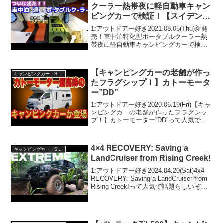
クーラー熱帯夜に軽自動車キャン
ピングカーで検証！【スイデン
ミニエアコン ハンディクーラ
1:アウトドアー好き2021.08.05(Thu)新発
ー】
売！車中泊特化型ポータブルクーラー熱
帯夜に軽自動車キャンピングカーで検
証！【スイデン ミニエアコン ハンディク
ーラー】って人気で話題らしいぞ、見逃
さないで！！2:アウトドアー好き2021...
【キャンピングカーの老舗が作っ
キャンピングカー・SUV人気車種
たフラグシップ！】カトーモータ
ー”DD”
1:アウトドアー好き2020.06.19(Fri)【キャ
ンピングカーの老舗が作ったフラグシッ
プ！】カトーモーター”DD”って人気で話
題らしいぞ、見逃さないで！！2:アウト
ドアー好き2020.06.19(Fri)この動画は注目
です！3:アウト...
4×4 RECOVERY: Saving a
キャンピングカー・SUV人気車種
LandCruiser from Rising Creek!
1:アウトドアー好き2024.04.20(Sat)4x4
RECOVERY: Saving a LandCruiser from
Rising Creek!って人気で話題らしいぞ、
見逃さないで！！2:アウトドアー好き
2024.04.20(S...