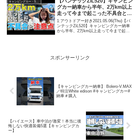
【バンテックZiL520】キャンピン
キャンピングカー・SUV人気車種
グカー納車から半年、2万km以上
走って今まで起こった不具合と注
意点
1:アウトドアー好き2021.05.06(Thu)【バ
ンテックZiL520】キャンピングカー納車
から半年、2万km以上走って今まで起こ
った不具合と注意点って人気で話題らし
いぞ、見逃さないで！！2:アウトドアー
好き2021.05.06(Thu...
スポンサーリンク
【キャンピングカー納車】 Bolero-V.MAX
／特注White edison #キャンピングカー#
納車＃購入
【ハイエース】車中泊が激変！本当に後
悔しない快適装備5選【キャンピングカ
ー】