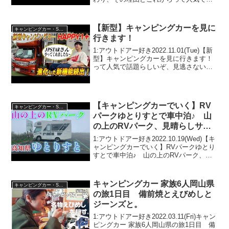
題らしいぞ、見逃さないで！！2:アウト
ドアー好き2024.06.20(Thu)この動画は注
目です！3:アウトドアー...
【新型】キャンピングカーを見に
キャンピングカー・SUV人気車種
行きます！
1:アウトドアー好き2022.11.01(Tue)【新
型】キャンピングカーを見に行きます！
って人気で話題らしいぞ、見逃さない
で！！2:アウトドアー好き
2022.11.01(Tue)この動画は注目です！3:
アウトドアー好き2022.11.01...
【キャンピングカーでいく】RV
キャンピングカー・SUV人気車種
パークゆとりすとで車中泊♪ 山
の上のRVパーク、見晴らしサイ
コー！ 宿泊者、まっちゃん1人
1:アウトドアー好き2022.10.19(Wed)【キ
(笑) なんか心細い…
ャンピングカーでいく】RVパークゆとり
すとで車中泊♪ 山の上のRVパーク、見
晴らしサイコー！ 宿泊者、まっちゃん1
人(笑) なんか心細い...って人気で話題ら
しいぞ、見逃さないで！！2:...
キャンピングカー 家族6人岡山県
キャンピングカー・SUV人気車種
の旅1日目 備前焼とえびめしと
ジーンズと。
1:アウトドアー好き2022.03.11(Fri)キャン
ピングカー 家族6人岡山県の旅1日目 備