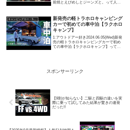
前焼とえびめしとジーンズと。って人気
で話題らしいぞ、見逃さないで！！2:ア
ウトドアー好き2022.03.11(Fri)この動画は
注目です！3:ア...
新発売の軽トラホロキャンピング
キャンピングカー・SUV人気車種
カーで初めての車中泊【ラクホロ
キャンプ】
1:アウトドアー好き2024.06.05(Wed)新発
売の軽トラホロキャンピングカーで初め
ての車中泊【ラクホロキャンプ】って人
気で話題らしいぞ、見逃さないで！！2:
アウトドアー好き2024.06.05(Wed)この動
画は注目です！3:アウト...
スポンサーリンク
【9割が知らない】二駆と四駆の違いを実
際に乗って試してみた結果が驚きの連発
だった!!