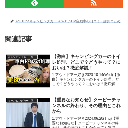
YouTubeキャンピングカー,４ＷＤ,SUV自動車の口コミ・評判まとめ
関連記事
【激白】キャンピングカーのトイ
キャンピングカー・SUV人気車種
レ処理、どこで？どうやって？に
おいは？徹底解説！
1:アウトドアー好き2020.10.14(Wed)【激
白】キャンピングカーのトイレ処理、ど
こで？どうやって？においは？徹底解
説！って人気で話題らしいぞ、見逃さな
いで！！2:アウトドアー好き
2020.10.14(Wed)この動画は注目です！
【重要なお知らせ】クーピーチャ
キャンピングカー・SUV人気車種
3...
ンネルの終わり、その理由とこれ
から
1:アウトドアー好き2024.06.20(Thu)【重
要なお知らせ】クーピーチャンネルの終
わり、その理由とこれからって人気で話