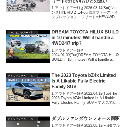
リードe:HEV4WDとの違い
1:アウトドアー好き2026.03.14(Sat)シエ
ンタHYBRID Z E-Four雪道ファーストイ
ンプレッション！フリードe:HEV4WDと
の違いって人気で話題らしいぞ、見逃さ
ないで！！2:アウトドアー好き
2026.03.14(Sat...
DREAM TOYOTA HILUX BUILD
キャンピングカー・SUV人気車種
in 10 minutes! Will it handle a
4WD24/7 trip?
1:アウトドアー好き
2024.01.09(Tue)DREAM TOYOTA HILUX
BUILD in 10 minutes! Will it handle a
4WD24/7 trip?って人気で話題らしいぞ、
見逃さないで！！2:アウト...
The 2023 Toyota bZ4x Limited
キャンピングカー・SUV人気車種
Is A Likable Fully Electric
Family SUV
1:アウトドアー好き2022.04.12(Tue)The
2023 Toyota bZ4x Limited Is A Likable
Fully Electric Family SUVって人気で話題
らしいぞ、見逃さないで！！2:アウトド
アー...
ダブルファンダウンフォース四駆
キャンピングカー・SUV人気車種
1:アウトドアー好き2023.05.12(Fri)ダブル