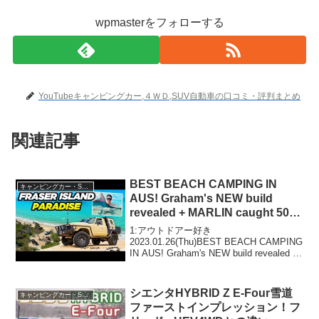
wpmasterをフォローする
YouTubeキャンピングカー,４ＷＤ,SUV自動車の口コミ・評判まとめ
関連記事
BEST BEACH CAMPING IN
キャンピングカー・SUV人気車種
AUS! Graham's NEW build
revealed + MARLIN caught 50m
off the beach!
1:アウトドアー好き
2023.01.26(Thu)BEST BEACH CAMPING
IN AUS! Graham's NEW build revealed +
MARLIN caught 50m off the beach!って
人気で話...
シエンタHYBRID Z E-Four雪道
キャンピングカー・SUV人気車種
ファーストインプレッション！フ