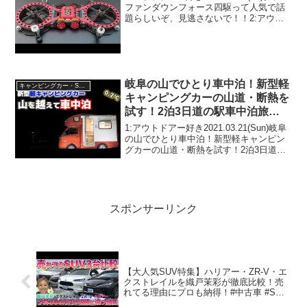
ファンダウンフォース四駆って人気で話
題らしいぞ、見逃さないで！！2:アウト
ドアー好き2023.05.12(Fri)この動画は注目
です！3:アウトドアー好き
2023.05.12(Fri)...
岐阜の山でひとり車中泊！新型軽
キャンピングカー・SUV人気車種
キャンピングカーの山道・断熱を
試す！2泊3日道の駅車中泊旅
【JP STAR Happy1】
1:アウトドアー好き2021.03.21(Sun)岐阜
の山でひとり車中泊！新型軽キャンピン
グカーの山道・断熱を試す！2泊3日道の
駅車中泊旅【JP STAR Happy1】って人
気で話題らしいぞ、見逃さないで！！2:
アウトドアー好き2021....
スポンサーリンク
【大人気SUV特集】ハリアー・ZR-V・エ
クストレイルを織戸茉彩が徹底比較！売
れてる理由にプロも納得！#中古車 #SUV
#ハリアー #ZR-V #エクストレイル