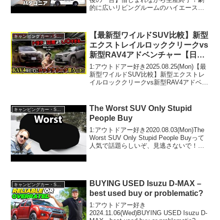
的に広いリビングルームのハイエースキ
ャブコンをレビュー！【パタゴニア】っ
て人気で話題らしいぞ、見逃さない
で！！2:アウトドアー好き2024.07.16...
【最新型ワイルドSUV比較】新型
キャンピングカー・SUV人気車種
エクストレイルロッククリークvs
新型RAV4アドベンチャー【日産
とトヨタの思想の違いが露呈】
1:アウトドアー好き2025.08.25(Mon)【最
新型ワイルドSUV比較】新型エクストレ
イルロッククリークvs新型RAV4アドベン
チャー【日産とトヨタの思想の違いが露
呈】って人気で話題らしいぞ、見逃さな
いで！！2:アウトドアー好き202...
The Worst SUV Only Stupid
キャンピングカー・SUV人気車種
People Buy
1:アウトドアー好き2020.08.03(Mon)The
Worst SUV Only Stupid People Buyって
人気で話題らしいぞ、見逃さないで！！
2:アウトドアー好き2020.08.03(Mon)この
動画は注目です！3:アウ...
BUYING USED Isuzu D-MAX –
キャンピングカー・SUV人気車種
best used buy or problematic?
1:アウトドアー好き
2024.11.06(Wed)BUYING USED Isuzu D-