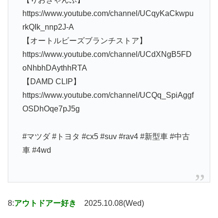
https://www.youtube.com/channel/UCqyKaCkwpu
rkQIk_nnp2J-A
【オートルビーズブランチストア】
https://www.youtube.com/channel/UCdXNgB5FD
oNhbhDAythhRTA
【DAMD CLIP】
https://www.youtube.com/channel/UCQq_SpiAggf
OSDhOqe7pJ5g
#マツダ #トヨタ #cx5 #suv #rav4 #新型車 #中古
車 #4wd
8:
アウトドアー好き
2025.10.08(Wed)