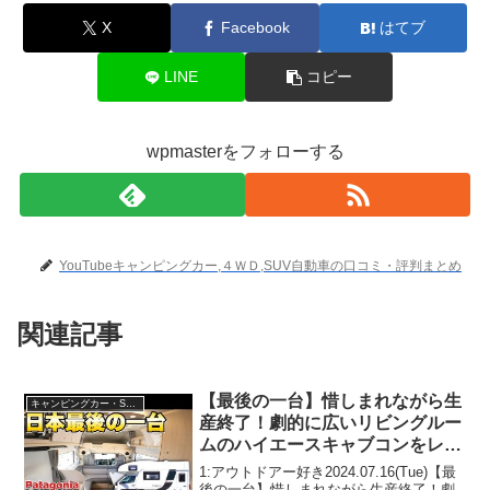
X
Facebook
はてブ
LINE
コピー
wpmasterをフォローする
YouTubeキャンピングカー,４ＷＤ,SUV自動車の口コミ・評判まとめ
関連記事
【最後の一台】惜しまれながら生
キャンピングカー・SUV人気車種
産終了！劇的に広いリビングルー
ムのハイエースキャブコンをレビ
ュー！【パタゴニア】
1:アウトドアー好き2024.07.16(Tue)【最
後の一台】惜しまれながら生産終了！劇