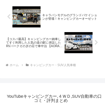
キャラバンモデルのグランドバケイショ
ンが登場！キャンピングカーオーゼット
【コスパ最高】キャンピングカー納車し
てすぐ利用した人気の道の駅に併設した
RVパークそのぎの荘で車中泊 【AORA
30 V2】
ホーム
キャンピングカー・SUV人気車種
YouTubeキャンピングカー,４ＷＤ,SUV自動車の口
コミ・評判まとめ