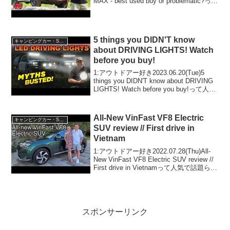
MAX - best used buy or problematic?って
人気で話題らしいぞ、見逃さないで！！
2:アウトドアー好き2024.11.06...
5 things you DIDN'T know
キャンピングカー・SUV人気車種
about DRIVING LIGHTS! Watch
before you buy!
1:アウトドアー好き2023.06.20(Tue)5
things you DIDN'T know about DRIVING
LIGHTS! Watch before you buy!って人気
で話題らしいぞ、見逃さないで！！2:ア
ウトドア...
All-New VinFast VF8 Electric
キャンピングカー・SUV人気車種
SUV review // First drive in
Vietnam
1:アウトドアー好き2022.07.28(Thu)All-
New VinFast VF8 Electric SUV review //
First drive in Vietnamって人気で話題らし
いぞ、見逃さないで！！2:アウトドアー
好き...
スポンサーリンク