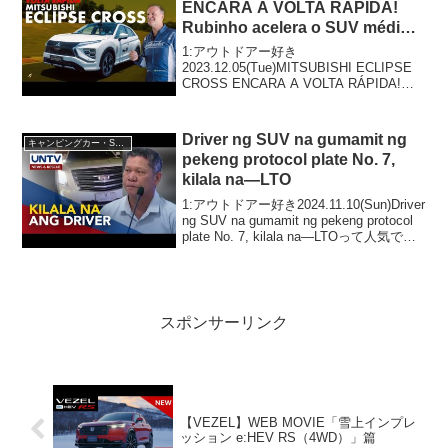
ENCARA A VOLTA RÁPIDA!
Rubinho acelera o SUV médio
4×4 no Velocitta!
1:アウトドアー好き
2023.12.05(Tue)MITSUBISHI ECLIPSE
CROSS ENCARA A VOLTA RÁPIDA!
Rubinho acelera o SUV médio 4x4 no
Velocitta!って...
Driver ng SUV na gumamit ng
キャンピングカー・SUV人気車種
pekeng protocol plate No. 7,
kilala na—LTO
1:アウトドアー好き2024.11.10(Sun)Driver
ng SUV na gumamit ng pekeng protocol
plate No. 7, kilala na—LTOって人気で話
題らしいぞ、見逃さないで！！2:アウ
ト...
スポンサーリンク
【VEZEL】WEB MOVIE「雪上インプレ
ッション e:HEV RS（4WD）」篇