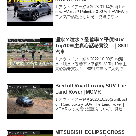
1:アウトドアー好き2023.01.14(Sat)The
new EV star? Polestar 3 SUV REVIEWっ
て人気で話題らしいぞ、見逃さない
で！！2:アウトドアー好き
2023.01.14(Sat)この動画は注目です！
3:...
漏水？噴水？妥善率？平價SUV
キャンピングカー・SUV人気車種
Top10車主真心話老實說！｜8891
汽車
1:アウトドアー好き2022.10.30(Sun)漏
水？噴水？妥善率？平價SUV Top10車主
真心話老實說！｜8891汽車って人気で話
題らしいぞ、見逃さないで！！2:アウト
ドアー好き2022.10.30(Sun)この動画は注
目です！3:ア...
Best off Road Luxury SUV The
キャンピングカー・SUV人気車種
Land Rover | MCMR
1:アウトドアー好き2020.10.25(Sun)Best
off Road Luxury SUV The Land Rover |
MCMRって人気で話題らしいぞ、見逃さ
ないで！！2:アウトドアー好き
2020.10.25(Sun)この動画...
MITSUBISHI ECLIPSE CROSS
キャンピングカー・SUV人気車種