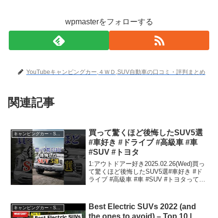
wpmasterをフォローする
YouTubeキャンピングカー,４ＷＤ,SUV自動車の口コミ・評判まとめ
関連記事
買って驚くほど後悔したSUV5選
キャンピングカー・SUV人気車種
#車好き #ドライブ #高級車 #車
#SUV #トヨタ
1:アウトドアー好き2025.02.26(Wed)買っ
て驚くほど後悔したSUV5選#車好き #ド
ライブ #高級車 #車 #SUV #トヨタって人
気で話題らしいぞ、見逃さないで！！2:
アウトドアー好き2025.02.26(Wed)この動
画は注...
Best Electric SUVs 2022 (and
キャンピングカー・SUV人気車種
the ones to avoid) – Top 10 |