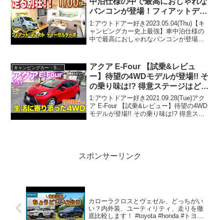
中泊仕様の中で最高におしゃれな
バンコンが登場！フィアットデュ
カトキャンピングカー【RVラン
1:アウトドアー好き2023.05.04(Thu)【キ
ド】
ャンピングカー史上最強】車中泊仕様の
中で最高におしゃれなバンコンが登場！
フィアットデュカトキャンピングカー
【RVランド】って人気で話題らしいぞ、
見逃さないで！！2:アウトドアー好き
アクア E-Four 【試乗&レビュ
キャンピングカー・SUV人気車種
202...
ー】待望の4WDモデルが登場!! そ
の乗り味は!? 得意ステージはど
こ!? TOYOTA AQUA E-CarLife
1:アウトドアー好き2021.09.28(Tue)アク
with 五味やすたか
ア E-Four 【試乗&レビュー】待望の4WD
モデルが登場!! その乗り味は!? 得意ステ
ージはどこ!? TOYOTA AQUA E-CarLife
with 五味やすたかって人気で話...
スポンサーリンク
カローラクロスとヴェゼル、どっちがい
い？内外装、ユーティリティ、走りを徹
底比較します！ #toyota #honda #トヨタ