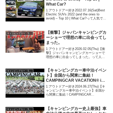
What Car?
1:アウトドアー好き2022.07.16(Sat)Best
Electric SUVs 2022 (and the ones to
avoid) – Top 10 | What Car?って人気で話
題らしいぞ、見逃さないで！！2:アウト
ドア...
【衝撃】ジャパンキャンピングカ
キャンピングカー・SUV人気車種
ーショーで理想の車に出会ってし
まった。
1:アウトドアー好き2026.02.05(Thu)【衝
撃】ジャパンキャンピングカーショーで
理想の車に出会ってしまった。って人気
で話題らしいぞ、見逃さないで！！2:ア
ウトドアー好き2026.02.05(Thu)この動画
は注目です！3:アウトド...
【キャンピングカー車中泊イベン
キャンピングカー・SUV人気車種
ト】全国から関東に集結！
CAMPINGCAR VACATION® in
関東
1:アウトドアー好き2024.06.27(Thu)【キ
ャンピングカー車中泊イベント】全国か
ら関東に集結！CAMPINGCAR
VACATION® in 関東って人気で話題らし
いぞ、見逃さないで！！2:アウトドアー
好き2024.06.27(T...
【キャンピングカー史上最強】車
キャンピングカー・SUV人気車種