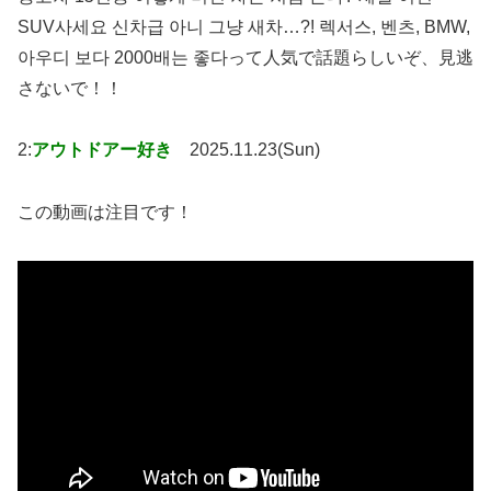
SUV사세요 신차급 아니 그냥 새차…?! 렉서스, 벤츠, BMW,
아우디 보다 2000배는 좋다って人気で話題らしいぞ、見逃
さないで！！
2:
アウトドアー好き
2025.11.23(Sun)
この動画は注目です！