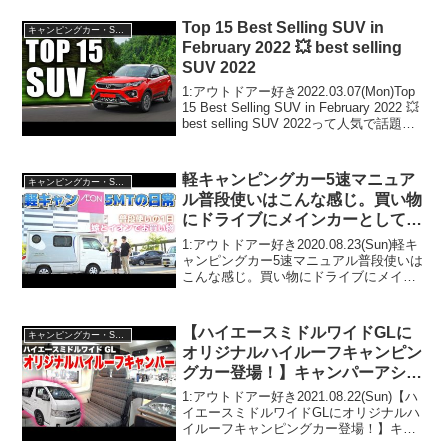
いで！！2:アウトドアー好き
2020.03.24(Tue)この動画は注目です！...
Top 15 Best Selling SUV in
キャンピングカー・SUV人気車種
February 2022 💥 best selling
SUV 2022
1:アウトドアー好き2022.03.07(Mon)Top
15 Best Selling SUV in February 2022 💥
best selling SUV 2022って人気で話題ら
しいぞ、見逃さないで！！2:アウトドア
ー好き2...
軽キャンピングカー5速マニュア
キャンピングカー・SUV人気車種
ル普段使いはこんな感じ。買い物
にドライブにメインカーとして使
えます！【インディ727】
1:アウトドアー好き2020.08.23(Sun)軽キ
ャンピングカー5速マニュアル普段使いは
こんな感じ。買い物にドライブにメイン
カーとして使えます！【インディ727】っ
て人気で話題らしいぞ、見逃さない
で！！2:アウトドアー好き2020.08...
【ハイエースミドルワイドGLに
キャンピングカー・SUV人気車種
オリジナルハイルーフキャンピン
グカー登場！】キャンパーアシス
ト”ホロウ”
1:アウトドアー好き2021.08.22(Sun)【ハ
イエースミドルワイドGLにオリジナルハ
イルーフキャンピングカー登場！】キャ
ンパーアシスト”ホロウ”って人気で話題ら