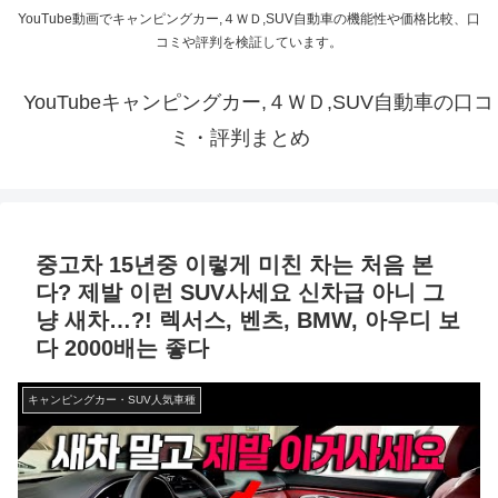
YouTube動画でキャンピングカー,４ＷＤ,SUV自動車の機能性や価格比較、口
コミや評判を検証しています。
YouTubeキャンピングカー,４ＷＤ,SUV自動車の口コ
ミ・評判まとめ
중고차 15년중 이렇게 미친 차는 처음 본
다? 제발 이런 SUV사세요 신차급 아니 그
냥 새차…?! 렉서스, 벤츠, BMW, 아우디 보
다 2000배는 좋다
キャンピングカー・SUV人気車種