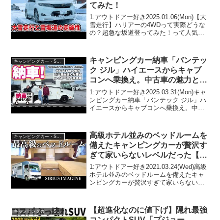
てみた！
1:アウトドアー好き2025.01.06(Mon)【大
雪走行】ハリアーの4WDって実際どうな
の？超急な坂道登ってみた！って人気で
話題らしいぞ、見逃さないで！！2:アウ
トドアー好き2025.01.06(Mon)この動画は
注目です！3:アウトド...
キャンピングカー納車「バンテッ
キャンピングカー・SUV人気車種
ク ジル」ハイエースからキャブ
コンへ乗換え。中古車の魅力と驚
愕の下取り価格は？【かっとんち
1:アウトドアー好き2025.03.31(Mon)キャ
ゃんねるさん】
ンピングカー納車「バンテック ジル」ハ
イエースからキャブコンへ乗換え。中古
車の魅力と驚愕の下取り価格は？【かっ
とんちゃんねるさん】って人気で話題ら
しいぞ、見逃さないで！！2:アウトドア
高級ホテル並みのベッドルームを
キャンピングカー・SUV人気車種
ー...
備えたキャンピングカーが贅沢す
ぎて家いらないレベルだった【新
型シリウスイマジンの紹介】
1:アウトドアー好き2021.03.24(Wed)高級
ホテル並みのベッドルームを備えたキャ
ンピングカーが贅沢すぎて家いらないレ
ベルだった【新型シリウスイマジンの紹
介】って人気で話題らしいぞ、見逃さな
いで！！2:アウトドアー好き2021.03...
【超進化なのに値下げ】隠れ最強
キャンピングカー・SUV人気車種
コンパクトSUV「プジョー