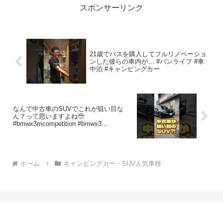
スポンサーリンク
21歳でバスを購入してフルリノベーショ
ンした彼らの車内が… #バンライフ #車
中泊 #キャンピングカー
なんで中古車のSUVでこれが狙い目な
ん？って思いますよね🥹
#bmwx3mcompetition #bmwx3
#bmwx3m#suv#中古車探し #中古車 #外
車 #大阪のくるまやさん#tax泉北
ホーム
キャンピングカー・SUV人気車種