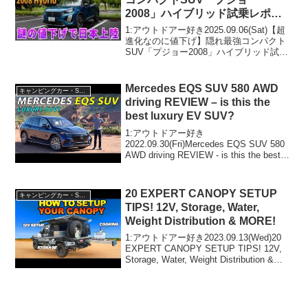
2008」ハイブリッド試乗レポー
ト
1:アウトドアー好き2025.09.06(Sat)【超
進化なのに値下げ】隠れ最強コンパクト
SUV「プジョー2008」ハイブリッド試乗
レポートって人気で話題らしいぞ、見逃
さないで！！2:アウトドアー好き
2025.09.06(Sat)この動画は...
Mercedes EQS SUV 580 AWD
キャンピングカー・SUV人気車種
driving REVIEW – is this the
best luxury EV SUV?
1:アウトドアー好き
2022.09.30(Fri)Mercedes EQS SUV 580
AWD driving REVIEW - is this the best
luxury EV SUV?って人気で話題らしい
ぞ、見逃さないで！！2:...
20 EXPERT CANOPY SETUP
キャンピングカー・SUV人気車種
TIPS! 12V, Storage, Water,
Weight Distribution & MORE!
1:アウトドアー好き2023.09.13(Wed)20
EXPERT CANOPY SETUP TIPS! 12V,
Storage, Water, Weight Distribution &
MORE!って人気で話題らしいぞ、見逃さ
ないで...