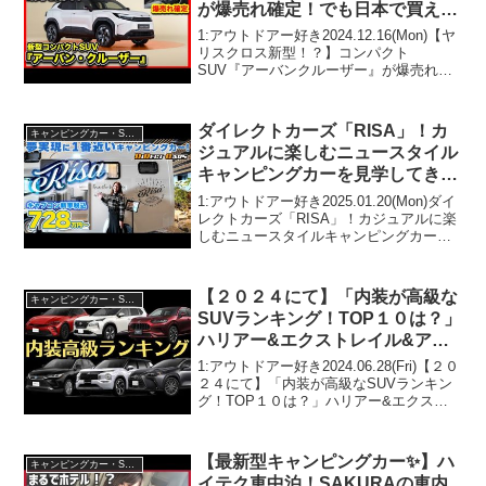
が爆売れ確定！でも日本で買えな
い切実な理由とは？
1:アウトドアー好き2024.12.16(Mon)【ヤ
リスクロス新型！？】コンパクト
SUV『アーバンクルーザー』が爆売れ確
定！でも日本で買えない切実な理由と
は？って人気で話題らしいぞ、見逃さな
いで！！2:アウトドアー好き2024.12.16...
ダイレクトカーズ「RISA」！カ
キャンピングカー・SUV人気車種
ジュアルに楽しむニュースタイル
キャンピングカーを見学してき
た！
1:アウトドアー好き2025.01.20(Mon)ダイ
レクトカーズ「RISA」！カジュアルに楽
しむニュースタイルキャンピングカーを
見学してきた！って人気で話題らしい
ぞ、見逃さないで！！2:アウトドアー好
き2025.01.20(Mon)この動...
【２０２４にて】「内装が高級な
キャンピングカー・SUV人気車種
SUVランキング！TOP１０は？」
ハリアー&エクストレイル&アウ
トランダー&ZR-V&クラウンスポ
1:アウトドアー好き2024.06.28(Fri)【２０
ーツ&NXなど！YUSAがおすすめ
２４にて】「内装が高級なSUVランキン
グ！TOP１０は？」ハリアー&エクスト
SUVたちを詳しくインテリアレビ
レイル&アウトランダー&ZR-V&クラウン
ュー
スポーツ&NXなど！YUSAがおすすめ
SUVたちを詳しくインテリア...
【最新型キャンピングカー✨】ハ
キャンピングカー・SUV人気車種
イテク車中泊！SAKURAの車内