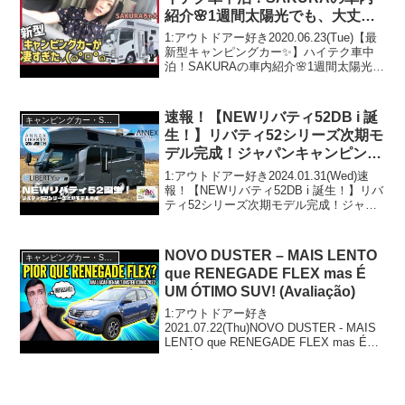
紹介🌸1週間太陽光でも、大丈夫
な理由とは？！( ☉_☉)
1:アウトドアー好き2020.06.23(Tue)【最
新型キャンピングカー✨】ハイテク車中
泊！SAKURAの車内紹介🌸1週間太陽光で
も、大丈夫な理由とは？！( ☉_☉)って人
気で話題らしいぞ、見逃さないで！！2:
アウトドアー好き2020.0...
速報！【NEWリバティ52DB i 誕
キャンピングカー・SUV人気車種
生！】リバティ52シリーズ次期モ
デル完成！ジャパンキャンピング
カーショー2024にてデビュー！
1:アウトドアー好き2024.01.31(Wed)速
標準仕様に加え２種のアップグレ
報！【NEWリバティ52DB i 誕生！】リバ
ティ52シリーズ次期モデル完成！ジャパ
ード仕様を用意
ンキャンピングカーショー2024にてデビ
ュー！標準仕様に加え２種のアップグレ
ード仕様を用意って人気で話題...
NOVO DUSTER – MAIS LENTO
キャンピングカー・SUV人気車種
que RENEGADE FLEX mas É
UM ÓTIMO SUV! (Avaliação)
1:アウトドアー好き
2021.07.22(Thu)NOVO DUSTER - MAIS
LENTO que RENEGADE FLEX mas É
UM ÓTIMO SUV! (Avaliação)って人気で
話題らしいぞ、見逃さないで！！2...