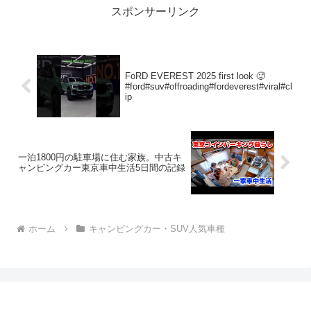
スポンサーリンク
FoRD EVEREST 2025 first look 🥵
#ford#suv#offroading#fordeverest#viral#cl
ip
一泊1800円の駐車場に住む家族。中古キ
ャンピングカー東京車中生活5日間の記録
ホーム
キャンピングカー・SUV人気車種