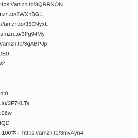
//amzn.to/3QRRNON
zn.to/2WXnBG1
amzn.to/35ENyxL
n.to/3Fg94My
mzn.to/3gABPJp
CE0
w2
ot0
to/3F7KLTa
c06w
tQD
ttps://amzn.to/3mvAyn4