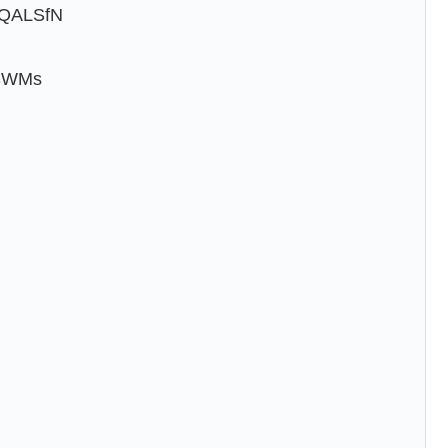
QALSfN
SWMs