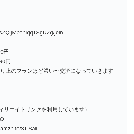
WsZQijMpohIqqTSgUZg/join
90円
990円
わり上のプランほど濃い〜交流になっていきます
フィリエイトリンクを利用しています）
vO
.to/3TlSall