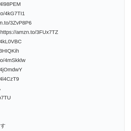
4l98PEM
/4kG7TI1
o/3ZvP8P6
/amzn.to/3FUx7TZ
4kL0VBC
HIQKih
/4mSkklw
4jOmdwY
l4CzT9
A
b7TU
ます