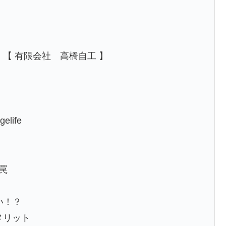
【 有限会社 高橋自工 】
gelife
罠
い！？
なメリット