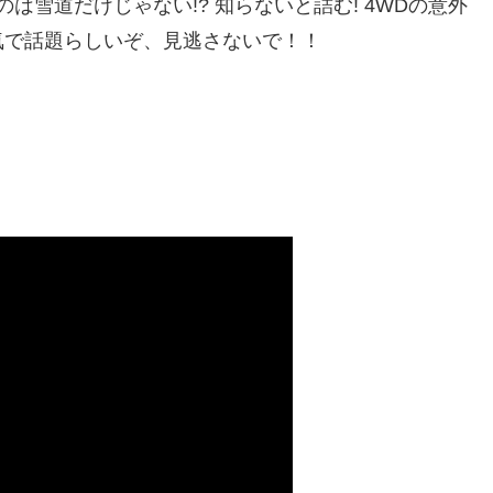
は雪道だけじゃない!? 知らないと詰む! 4WDの意外
気で話題らしいぞ、見逃さないで！！