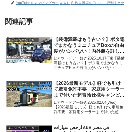
YouTubeキャンピングカー,４ＷＤ,SUV自動車の口コミ・評判まとめ
関連記事
【装備満載はもう古い？】ポタ電
キャンピングカー・SUV人気車種
でまかなうミニチュアBoxの自由
度がハンパない！内外装を詳しく
レビュー【岡モータース】
1:アウトドアー好き2025.10.17(Fri)【装備
満載はもう古い？】ポタ電でまかなうミ
ニチュアBoxの自由度がハンパない！内
外装を詳しくレビュー【岡モータース】
って人気で話題らしいぞ、見逃さない
で！！2:アウトドアー好き2025.10...
【2026最新モデル】軽でも引け
キャンピングカー・SUV人気車種
て牽引免許不要｜家庭用クーラー
まで付いた超冒険仕様キャンピン
グトレーラー"ノマドア"が凄い！
1:アウトドアー好き2026.02.04(Wed)
徹底紹介します！
【2026最新モデル】軽でも引けて牽引免
許不要｜家庭用クーラーまで付いた超冒
険仕様キャンピングトレーラー"ノマド
ア"が凄い！徹底紹介します！って人気で
話題らしいぞ、見逃さないで！！2:アウ
ارخص سيارات suv فى مصر
キャンピングカー・SUV人気車種
ト...