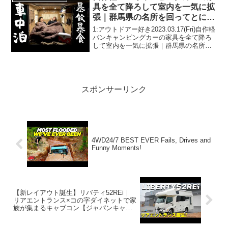
具を全て降ろして室内を一気に拡
張｜群馬県の名所を回ってとにか
く暴飲暴食する車中泊旅｜
1:アウトドアー好き2023.03.17(Fri)自作軽
Batterymons BM121
バンキャンピングカーの家具を全て降ろ
して室内を一気に拡張｜群馬県の名所を
回ってとにかく暴飲暴食する車中泊旅｜
Batterymons BM121って人気で話題らし
いぞ、見逃さないで！！2...
スポンサーリンク
4WD24/7 BEST EVER Fails, Drives and
Funny Moments!
【新レイアウト誕生】リバティ52REi｜
リアエントランス×コの字ダイネットで家
族が集まるキャブコン【ジャパンキャン
ピングカーショー2026出展】