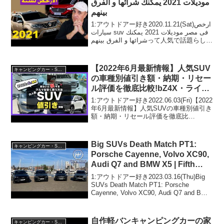
موديلات 2021 يمكنك شرائها و الفرق
بينهم
1:アウトドアー好き2020.11.21(Sat)ارخص
سيارات suv فى مصر موديلات 2021 يمكنك
شرائها و الفرق بينهمって人気で話題らしい
ぞ、見逃さないで！！2:アウトドアー好
き202...
【2022年6月最新情報】人気SUV
キャンピングカー・SUV人気車種
の車種別値引き額・納期・リセー
ル評価を徹底比較!bZ4X・ライ
ズ・カローラクロス・ヴェゼル・
1:アウトドアー好き2022.06.03(Fri)【2022
ハリアー・ランクル・プラド・ヤ
年6月最新情報】人気SUVの車種別値引き
額・納期・リセール評価を徹底比
リスクロス・RAV4・キックス
較!bZ4X・ライズ・カローラクロス・ヴェ
etc
ゼル・ハリアー・ランクル・プラド・ヤ
リスクロス・RAV4・キックス ...
Big SUVs Death Match PT1:
キャンピングカー・SUV人気車種
Porsche Cayenne, Volvo XC90,
Audi Q7 and BMW X5 | Fifth
Gear
1:アウトドアー好き2023.03.16(Thu)Big
SUVs Death Match PT1: Porsche
Cayenne, Volvo XC90, Audi Q7 and BMW
X5 | Fifth Gearって人気で話題らし...
自作軽バンキャンピングカーの家
キャンピングカー・SUV人気車種