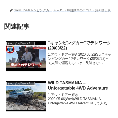
YouTubeキャンピングカー,４ＷＤ,SUV自動車の口コミ・評判まとめ
関連記事
“キャンピングカー”でテレワーク
キャンピングカー・SUV人気車種
(20/03/22)
1:アウトドアー好き2020.03.22(Sun)“キャ
ンピングカー”でテレワーク(20/03/22)っ
て人気で話題らしいぞ、見逃さない
で！！2:アウトドアー好き
2020.03.22(Sun)この動画は注目です！3:
アウトドアー好き2020...
WILD TASMANIA –
キャンピングカー・SUV人気車種
Unforgettable 4WD Adventure
1:アウトドアー好き
2020.05.06(Wed)WILD TASMANIA –
Unforgettable 4WD Adventureって人気で
話題らしいぞ、見逃さないで！！2:アウ
トドアー好き2020.05.06(Wed)この動画は
注目...