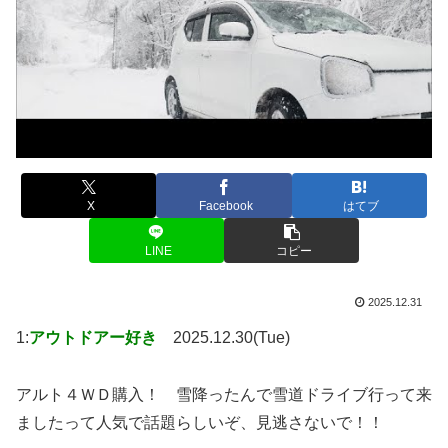
X
Facebook
はてブ
LINE
コピー
2025.12.31
1:
アウトドアー好き
2025.12.30(Tue)
アルト４ＷＤ購入！ 雪降ったんで雪道ドライブ行って来
ましたって人気で話題らしいぞ、見逃さないで！！