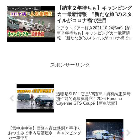
人気で話題らしいぞ、見逃さないで！！
2:アウトドアー好き2025.12...
【納車２年待ちも】キャンピング
キャンピングカー・SUV人気車種
カー最新情報 “新たな旅”のスタ
イルがコロナ禍で注目
1:アウトドアー好き2021.10.24(Sun)【納
車２年待ちも】キャンピングカー最新情
報 “新たな旅”のスタイルがコロナ禍で注
目って人気で話題らしいぞ、見逃さない
で！！2:アウトドアー好き
2021.10.24(Sun)この動画は注目です...
スポンサーリンク
這哪是SUV！它是V8跑車！擁有純正保時
捷性能的跑旅就是它！2026 Porsche
Cayenne GTS Coupé【新車試駕】
【雪中車中泊】雪降る夜は熱燗と手作り
おつまみで車内居酒屋🏮｜キャンピング
カー車中泊