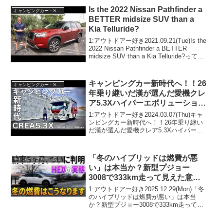
Is the 2022 Nissan Pathfinder a
キャンピングカー・SUV人気車種
BETTER midsize SUV than a
Kia Telluride?
1:アウトドアー好き2021.09.21(Tue)Is the
2022 Nissan Pathfinder a BETTER
midsize SUV than a Kia Telluride?って人
気で話題らしいぞ、見逃さないで！！2:
ア...
キャンピングカー新時代へ！！26
キャンピングカー・SUV人気車種
年乗り継いだ漢が選んだ愛機クレ
ア5.3Xハイパーエボリューション
ネオ
1:アウトドアー好き2024.03.07(Thu)キャ
ンピングカー新時代へ！！26年乗り継い
だ漢が選んだ愛機クレア5.3Xハイパーエ
ボリューションネオって人気で話題らし
いぞ、見逃さないで！！2:アウトドアー
好き2024.03.07(Thu)...
「冬のハイブリッドは燃費が悪
キャンピングカー・SUV人気車種
い」は本当か？新型プジョー
3008で333km走って見えた意外
な真実｜納車5ヶ月レポート
1:アウトドアー好き2025.12.29(Mon)「冬
のハイブリッドは燃費が悪い」は本当
か？新型プジョー3008で333km走って見
えた意外な真実｜納車5ヶ月レポートって