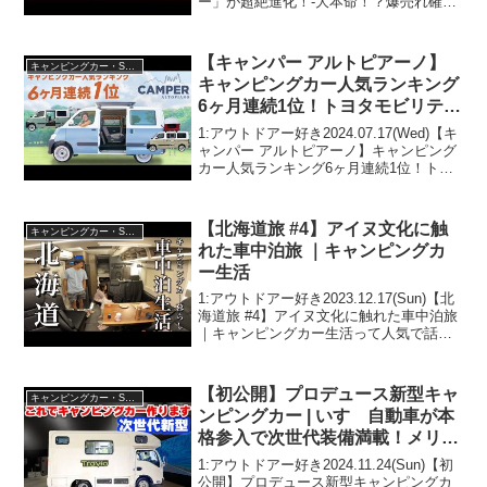
ー」が超絶進化！-大本命！？爆売れ確
定！？-って人気で話題らしいぞ、見逃さ
ないで！！2:アウトドアー好き
2024.05.31(Fri)この動画は注目...
【キャンパー アルトピアーノ】
キャンピングカー・SUV人気車種
キャンピングカー人気ランキング
6ヶ月連続1位！トヨタモビリティ
神奈川オリジナルキャンパーな
1:アウトドアー好き2024.07.17(Wed)【キ
ら、キャンプも普段使いも大活
ャンパー アルトピアーノ】キャンピング
カー人気ランキング6ヶ月連続1位！トヨ
躍！
タモビリティ神奈川オリジナルキャンパ
ーなら、キャンプも普段使いも大活躍！
って人気で話題らしいぞ、見逃さない
【北海道旅 #4】アイヌ文化に触
キャンピングカー・SUV人気車種
で！...
れた車中泊旅 ｜キャンピングカ
ー生活
1:アウトドアー好き2023.12.17(Sun)【北
海道旅 #4】アイヌ文化に触れた車中泊旅
｜キャンピングカー生活って人気で話題
らしいぞ、見逃さないで！！2:アウトド
アー好き2023.12.17(Sun)この動画は注目
です！3:アウトド...
【初公開】プロデュース新型キャ
キャンピングカー・SUV人気車種
ンピングカー | いすゞ自動車が本
格参入で次世代装備満載！メリッ
ト⑥デメリット③【ISUZU トラ
1:アウトドアー好き2024.11.24(Sun)【初
ヴィオ】
公開】プロデュース新型キャンピングカ