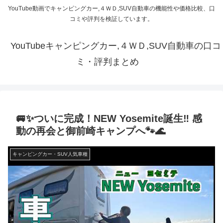
YouTube動画でキャンピングカー,４ＷＤ,SUV自動車の機能性や価格比較、口
コミや評判を検証しています。
YouTubeキャンピングカー,４ＷＤ,SUV自動車の口コ
ミ・評判まとめ
🚐✨ついに完成！NEW Yosemite誕生‼ 感
動の再会と御前崎キャンプへ🐾🌊
キャンピングカー・SUV人気車種