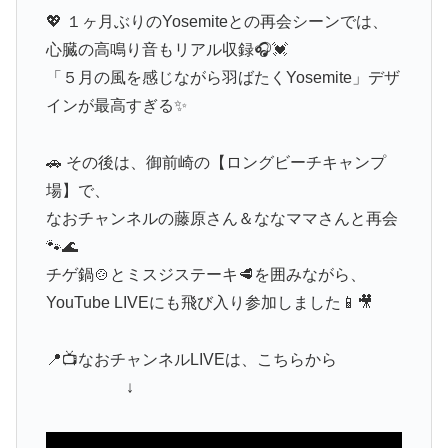
💖 １ヶ月ぶりのYosemiteとの再会シーンでは、
心臓の高鳴り音もリアル収録🎧💓
「５月の風を感じながら羽ばたくYosemite」デザ
インが最高すぎる✨
🚗 その後は、御前崎の【ロングビーチキャンプ
場】で、
なおチャンネルの藤原さん＆ななママさんと再会
🐾🌊
チゲ鍋🍲とミスジステーキ🥩を囲みながら、
YouTube LIVEにも飛び入り参加しました📱🎥
📍📺なおチャンネルLIVEは、こちらから
↓