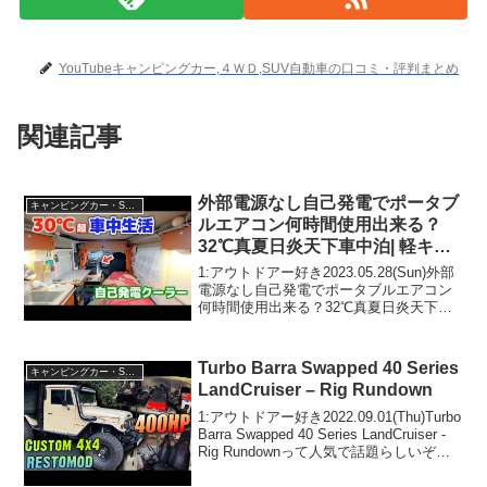
YouTubeキャンピングカー,４ＷＤ,SUV自動車の口コミ・評判まとめ
関連記事
外部電源なし自己発電でポータブ
キャンピングカー・SUV人気車種
ルエアコン何時間使用出来る？
32℃真夏日炎天下車中泊| 軽キャ
ンピングカー
1:アウトドアー好き2023.05.28(Sun)外部
電源なし自己発電でポータブルエアコン
何時間使用出来る？32℃真夏日炎天下車
中泊| 軽キャンピングカーって人気で話題
らしいぞ、見逃さないで！！2:アウトド
アー好き2023.05.28(Su...
Turbo Barra Swapped 40 Series
キャンピングカー・SUV人気車種
LandCruiser – Rig Rundown
1:アウトドアー好き2022.09.01(Thu)Turbo
Barra Swapped 40 Series LandCruiser -
Rig Rundownって人気で話題らしいぞ、
見逃さないで！！2:アウトドアー好き
2022.09.01...