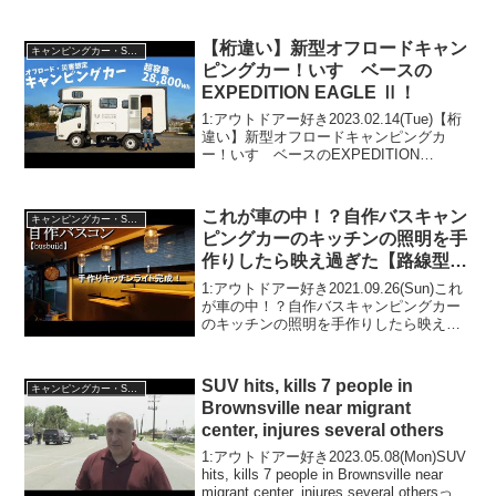
【桁違い】新型オフロードキャン
キャンピングカー・SUV人気車種
ピングカー！いすゞベースの
EXPEDITION EAGLE Ⅱ！
1:アウトドアー好き2023.02.14(Tue)【桁
違い】新型オフロードキャンピングカ
ー！いすゞベースのEXPEDITION
EAGLE Ⅱ！って人気で話題らしいぞ、見
逃さないで！！2:アウトドアー好き
2023.02.14(Tue)この動...
これが車の中！？自作バスキャン
キャンピングカー・SUV人気車種
ピングカーのキッチンの照明を手
作りしたら映え過ぎた【路線型バ
スコン製作㊶】
1:アウトドアー好き2021.09.26(Sun)これ
が車の中！？自作バスキャンピングカー
のキッチンの照明を手作りしたら映え過
ぎた【路線型バスコン製作㊶】って人気
で話題らしいぞ、見逃さないで！！2:ア
ウトドアー好き2021.09.26(Su...
SUV hits, kills 7 people in
キャンピングカー・SUV人気車種
Brownsville near migrant
center, injures several others
1:アウトドアー好き2023.05.08(Mon)SUV
hits, kills 7 people in Brownsville near
migrant center, injures several othersって