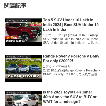
関連記事
Top 5 SUV Under 10 Lakh in
キャンピングカー・SUV人気車種
India 2024 | Best SUV Under 10
Lakh In India
1:アウトドアー好き2024.07.07(Sun)Top 5
SUV Under 10 Lakh in India 2024 | Best
SUV Under 10 Lakh In Indiaって人気で話
題らしいぞ、見逃さないで！！2:アウ...
Range Rover v Porsche v BMW:
キャンピングカー・SUV人気車種
For only £2000?!
1:アウトドアー好き
2022.10.15(Sat)Range Rover v Porsche v
BMW: For only £2000?!って人気で話題ら
しいぞ、見逃さないで！！2:アウトドア
ー好き2022.10.15(Sat)この動画は...
Is the 2023 Toyota 4Runner
キャンピングカー・SUV人気車種
40th Anniv the SUV to BUY or
WAIT for a redesign?