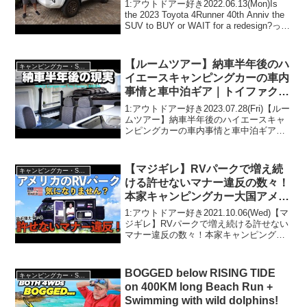
1:アウトドアー好き2022.06.13(Mon)Is
the 2023 Toyota 4Runner 40th Anniv the
SUV to BUY or WAIT for a redesign?って
人気で話題らしいぞ、見逃さないで！...
【ルームツアー】納車半年後のハ
キャンピングカー・SUV人気車種
イエースキャンピングカーの車内
事情と車中泊ギア｜トイファクト
リー バーデン旅準備
1:アウトドアー好き2023.07.28(Fri)【ルー
ムツアー】納車半年後のハイエースキャ
ンピングカーの車内事情と車中泊ギア｜
トイファクトリー バーデン旅準備って人
気で話題らしいぞ、見逃さないで！！2:
アウトドアー好き2023.07.28...
【マジギレ】RVパークで増え続
キャンピングカー・SUV人気車種
ける許せないマナー違反の数々！
本家キャンピングカー大国アメリ
カのRVパークでは実際どうな
1:アウトドアー好き2021.10.06(Wed)【マ
の？
ジギレ】RVパークで増え続ける許せない
マナー違反の数々！本家キャンピングカ
ー大国アメリカのRVパークでは実際どう
なの？って人気で話題らしいぞ、見逃さ
ないで！！2:アウトドアー好き2021...
BOGGED below RISING TIDE
キャンピングカー・SUV人気車種
on 400KM long Beach Run +
Swimming with wild dolphins!