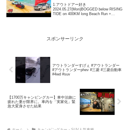
1:アウトドアー好き
2024.05.27(Mon)BOGGED below RISING
TIDE on 400KM long Beach Run +
Swimming with wild dolphins!って人気で
話題らしいぞ、見逃さな...
スポンサーリンク
アウトランダーすげぇ #アウトランダー
#アウトランダーphev #三菱 #三菱自動車
#4wd #suv
【1700万キャンピングカー】車中泊旅に
疲れた妻が限界に。車内を「実家化」緊
急大変身させた結果
ホーム
キャンピングカー・SUV人気車種