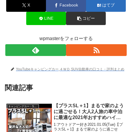
X
Facebook
はてブ
LINE
コピー
wpmasterをフォローする
YouTubeキャンピングカー,４ＷＤ,SUV自動車の口コミ・評判まとめ
関連記事
【プラスSL＋1】まるで家のよう
キャンピングカー・SUV人気車種
に過ごせる！大人2人旅の車中泊
に最適な2021年おすすめハイエ
ースキャンピングカー【レクビ
1:アウトドアー好き2021.01.05(Tue)【プ
ィ】
ラスSL＋1】まるで家のように過ごせ