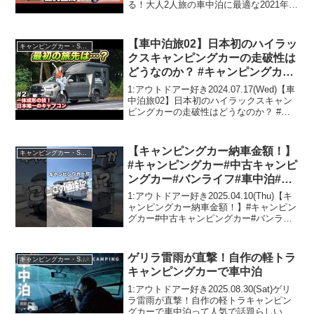
る！大人2人旅の車中泊に最適な2021年お
すすめハイエースキャンピングカー【レ
クビィ】って人気で話題らしいぞ、見逃
さないで！！2:アウトドアー好き20...
【車中泊旅02】日本初のハイラッ
キャンピングカー・SUV人気車種
クスキャンピングカーの走破性は
どうなのか？ #キャンピングカー
#車中泊
1:アウトドアー好き2024.07.17(Wed)【車
中泊旅02】日本初のハイラックスキャン
ピングカーの走破性はどうなのか？ #キ
ャンピングカー #車中泊って人気で話題
らしいぞ、見逃さないで！！2:アウトド
アー好き2024.07.17(We...
【キャンピングカー納車金額！】
キャンピングカー・SUV人気車種
#キャンピングカー#中古キャンピ
ングカー#バンライフ#車中泊#車
中泊女子#納車金額#値段#ハイエ
1:アウトドアー好き2025.04.10(Thu)【キ
ース#diy#日本一周#旅#旅行
ャンピングカー納車金額！】#キャンピン
グカー#中古キャンピングカー#バンライ
#shorts#short
フ#車中泊#車中泊女子#納車金額#値段#ハ
イエース#diy#日本一周#旅#旅行
#shorts#shortって人...
ゲリラ雷雨が直撃！自作の軽トラ
キャンピングカー・SUV人気車種
キャンピングカーで車中泊
1:アウトドアー好き2025.08.30(Sat)ゲリ
ラ雷雨が直撃！自作の軽トラキャンピン
グカーで車中泊って人気で話題らしい