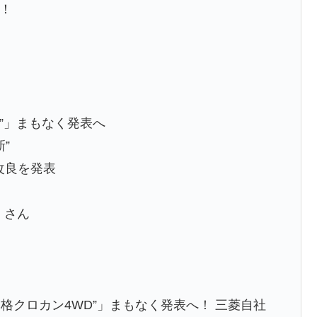
す！
WD”」まもなく発表へ
新”
部改良を発表
 さん
本格クロカン4WD”」まもなく発表へ！ 三菱自社