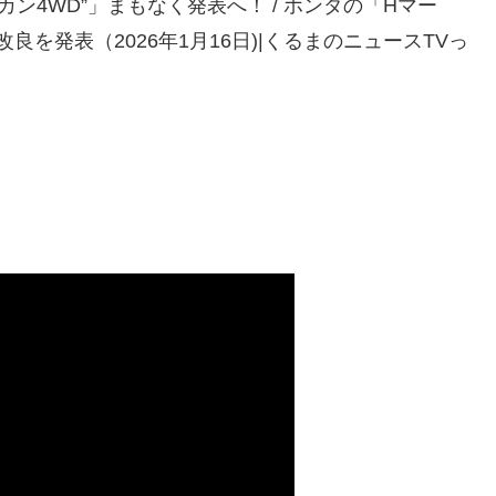
ン4WD”」まもなく発表へ！ / ホンダの「Hマー
改良を発表（2026年1月16日)|くるまのニュースTVっ