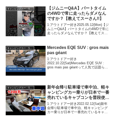
Portu...
【ジムニーQ&A】パートタイム
キャンピングカー・SUV人気車種
の4WDで常に走ったらダメなん
ですか？【教えてスーさん!!】
1:アウトドアー好き2025.05.12(Mon)【ジ
ムニーQ&A】パートタイムの4WDで常に
走ったらダメなんですか？【教えてスー
さん!!】って人気で話題らしいぞ、見逃さ
ないで！！2:アウトドアー好き
2025.05.12(Mon)この動画は...
Mercedes EQE SUV : gros mais
キャンピングカー・SUV人気車種
pas géant
1:アウトドアー好き
2022.10.22(Sat)Mercedes EQE SUV :
gros mais pas géantって人気で話題らし
いぞ、見逃さないで！！2:アウトドアー
好き2022.10.22(Sat)この動画は注目で
す！3:...
新年会帰り駐車場で車中泊、軽キ
キャンピングカー・SUV人気車種
ャンピングカー乗りが日本で一番
売れているキャブコンを普段使
い。ボディ断熱22mmと35mm違
1:アウトドアー好き2022.02.12(Sat)新年
いを検証【ナッツRV クレア】
会帰り駐車場で車中泊、軽キャンピング
カー乗りが日本で一番売れているキャブ