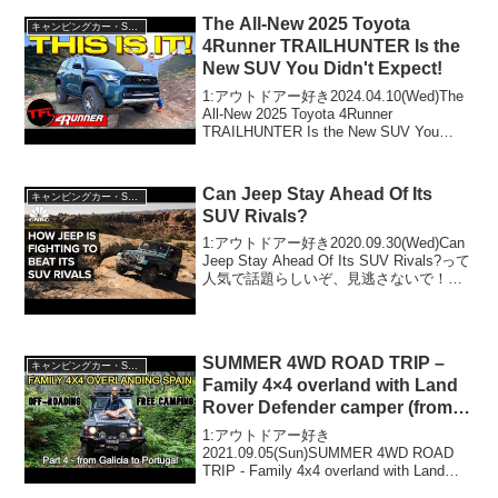
The All-New 2025 Toyota
キャンピングカー・SUV人気車種
4Runner TRAILHUNTER Is the
New SUV You Didn't Expect!
1:アウトドアー好き2024.04.10(Wed)The
All-New 2025 Toyota 4Runner
TRAILHUNTER Is the New SUV You
Didn't Expect!って人気で話題らしいぞ、
見逃さないで...
Can Jeep Stay Ahead Of Its
キャンピングカー・SUV人気車種
SUV Rivals?
1:アウトドアー好き2020.09.30(Wed)Can
Jeep Stay Ahead Of Its SUV Rivals?って
人気で話題らしいぞ、見逃さないで！！
2:アウトドアー好き2020.09.30(Wed)この
動画は注目です！3:...
SUMMER 4WD ROAD TRIP –
キャンピングカー・SUV人気車種
Family 4×4 overland with Land
Rover Defender camper (from
Spain to Portugal)
1:アウトドアー好き
2021.09.05(Sun)SUMMER 4WD ROAD
TRIP - Family 4x4 overland with Land
Rover Defender camper (from Spain to