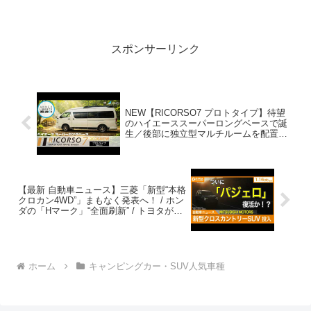
コンを普段使い。ボディ断熱22mmと
35mm違いを検証【ナッツRV クレア】っ
て人気で話題らしいぞ、見逃さない
で！...
スポンサーリンク
NEW【RICORSO7 プロトタイプ】待望
のハイエーススーパーロングベースで誕
生／後部に独立型マルチルームを配置／
ジャパンキャンピングカーショー2026に
出展予定！
【最新 自動車ニュース】三菱「新型“本格
クロカン4WD”」まもなく発表へ！ / ホン
ダの「Hマーク」“全面刷新” / トヨタが
「ハイエース」一部改良を発表（2026年
1月16日)|くるまのニュースTV
ホーム
キャンピングカー・SUV人気車種