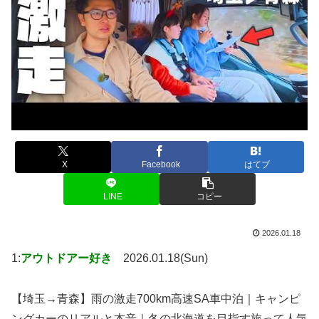
X
Facebook
はてブ
LINE
コピー
2026.01.18
1:
アウトドアー好き
2026.01.18(Sun)
【埼玉→青森】雨の激走700km高速SA車中泊｜キャンピ
ングカーのリアルと本音｜冬の北海道を目指す旅って人気