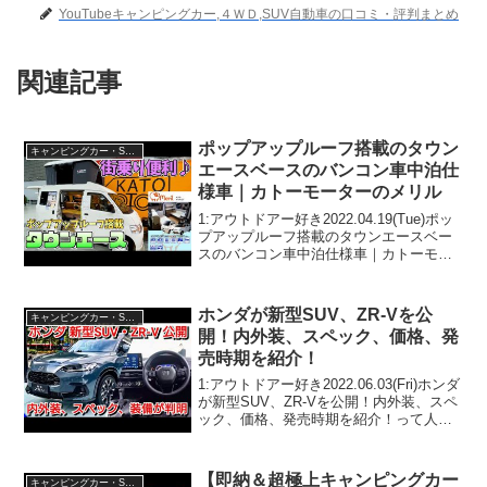
YouTubeキャンピングカー,４ＷＤ,SUV自動車の口コミ・評判まとめ
関連記事
ポップアップルーフ搭載のタウン
キャンピングカー・SUV人気車種
エースベースのバンコン車中泊仕
様車｜カトーモーターのメリル
1:アウトドアー好き2022.04.19(Tue)ポッ
プアップルーフ搭載のタウンエースベー
スのバンコン車中泊仕様車｜カトーモー
ターのメリルって人気で話題らしいぞ、
見逃さないで！！2:アウトドアー好き
2022.04.19(Tue)この動画は注...
ホンダが新型SUV、ZR‐Vを公
キャンピングカー・SUV人気車種
開！内外装、スペック、価格、発
売時期を紹介！
1:アウトドアー好き2022.06.03(Fri)ホンダ
が新型SUV、ZR‐Vを公開！内外装、スペ
ック、価格、発売時期を紹介！って人気
で話題らしいぞ、見逃さないで！！2:ア
ウトドアー好き2022.06.03(Fri)この動画は
注目です！3:...
【即納＆超極上キャンピングカー
キャンピングカー・SUV人気車種