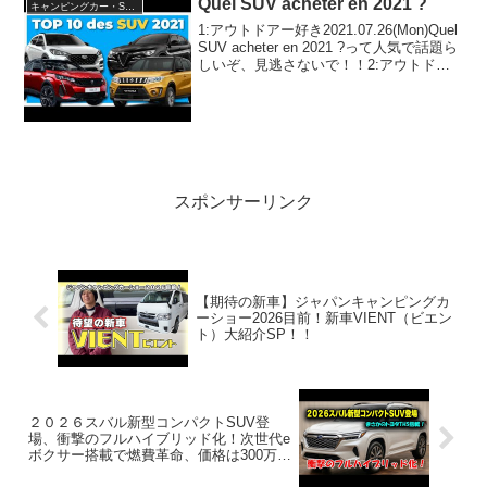
Quel SUV acheter en 2021 ?
キャンピングカー・SUV人気車種
1:アウトドアー好き2021.07.26(Mon)Quel
SUV acheter en 2021 ?って人気で話題ら
しいぞ、見逃さないで！！2:アウトドア
ー好き2021.07.26(Mon)この動画は注目で
す！3:アウトドアー好き2021...
スポンサーリンク
【期待の新車】ジャパンキャンピングカ
ーショー2026目前！新車VIENT（ビエン
ト）大紹介SP！！
２０２６スバル新型コンパクトSUV登
場、衝撃のフルハイブリッド化！次世代e
ボクサー搭載で燃費革命、価格は300万円
超えの衝撃！