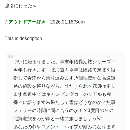
強引に行ったｗ
7:
アウトドアー好き
2026.01.18(Sun)
This is description
ついに始まりました。年末年始長期旅シリーズ！
今年も行きます、北海道！今年は陸路で東北を縦
断して青森から乗り込みます🎶個性豊かな高速道
路の施設を巡りながら、ひたすら北へ700km走り
ます😆道中ではキャンピングカーのリアルも赤
裸々に語ります🤣果たして雪はどうなのか？無事
フェリーの時間に間に合うのか！？3度目の冬の
北海道旅をわが家と一緒に旅しましょう💡
あなたの👍やコメント、ハイプが励みになります