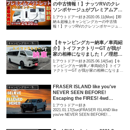
の中古情報！】ナッツRVのクレ
ソンボヤージュがプレミアムアウ
トレット車として太宰府インター
1:アウトドアー好き2020.05.11(Mon)【即
店から登場！
納＆超極上キャンピングカーの中古情
報！】ナッツRVのクレソンボヤージュが
プレミアムアウトレット車として太宰府
インター店から登場！って人気で話題ら
しいぞ、見逃さないで！！2:アウトドア
【キャンピングカー納車／車両紹
キャンピングカー・SUV人気車種
ー好...
介】トイファクトリーGT が我が
家の相棒になりました！／理想の
中古ハイエース キャンピングカ
1:アウトドアー好き2025.06.14(Sat)【キ
ー #トイファクトリー #トイファ
ャンピングカー納車／車両紹介】トイフ
ァクトリーGT が我が家の相棒になりまし
クトリーGT
た！／理想の中古ハイエース キャンピン
グカー #トイファクトリー #トイファクト
リーGTって人気で話題らしい...
FRASER ISLAND like you've
キャンピングカー・SUV人気車種
NEVER SEEN BEFORE!
Escaping the FIRES! 4wd
overland Nissan Navara 2020
1:アウトドアー好き
4wd
2021.01.17(Sun)FRASER ISLAND like
you've NEVER SEEN BEFORE!
Escaping the FIRES! 4wd overland
Nissan Navara 202...