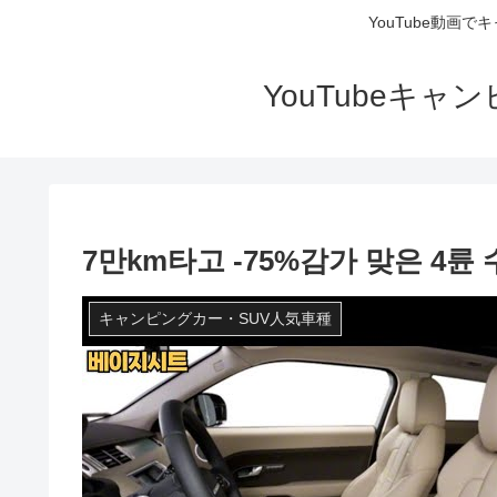
YouTube動画
YouTubeキ
7만km타고 -75%감가 맞은 4륜 
キャンピングカー・SUV人気車種