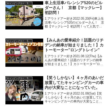
車上生活車バレンシア520のビル
キャンピングカー・SUV人気車種
ダーさん！ 京都【マックレー】
初訪問！
1:アウトドアー好き2022.05.20(Fri)車上生
活車バレンシア520のビルダーさん！ 京
都【マックレー】初訪問！って人気で話
題らしいぞ、見逃さないで！！2:アウト
ドアー好き2022.05.20(Fri)この動画は注目
です！3:アウト...
【みんあの愛車紹介！話題のリチ
キャンピングカー・SUV人気車種
デンの納車が始まりました！】カ
トーモーター”ロングトレイン”
1:アウトドアー好き2021.08.12(Thu)【み
んあの愛車紹介！話題のリチデンの納車
が始まりました！】カトーモーター”ロン
グトレイン”って人気で話題らしいぞ、見
逃さないで！！2:アウトドアー好き
2021.08.12(Thu)この動画は...
【笑うしかない】４ヶ月のあいだ
キャンピングカー・SUV人気車種
放置してたキャンピングカーの車
内が大変なことになっていた。
1:アウトドアー好き2022.01.08(Sat)【笑
うしかない】４ヶ月のあいだ放置してた
キャンピングカーの車内が大変なことに
なっていた。って人気で話題らしいぞ、
見逃さないで！！2:アウトドアー好き