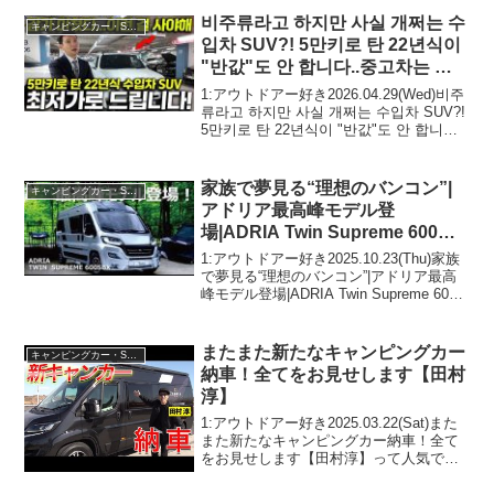
2022.01.08(Sat)この動画は注...
비주류라고 하지만 사실 개쩌는 수
キャンピングカー・SUV人気車種
입차 SUV?! 5만키로 탄 22년식이
"반값"도 안 합니다..중고차는 이
런 걸 사셔야 해요! 최저가로 드립
1:アウトドアー好き2026.04.29(Wed)비주
니다!
류라고 하지만 사실 개쩌는 수입차 SUV?!
5만키로 탄 22년식이 "반값"도 안 합니다..
중고차는 이런 걸 사셔야 해요! 최저가로
드립니다!って人気で話題らしいぞ、見
逃...
家族で夢見る“理想のバンコン”|
キャンピングカー・SUV人気車種
アドリア最高峰モデル登
場|ADRIA Twin Supreme 600
SBX
1:アウトドアー好き2025.10.23(Thu)家族
で夢見る“理想のバンコン”|アドリア最高
峰モデル登場|ADRIA Twin Supreme 600
SBXって人気で話題らしいぞ、見逃さな
いで！！2:アウトドアー好き2025.10.23...
またまた新たなキャンピングカー
キャンピングカー・SUV人気車種
納車！全てをお見せします【田村
淳】
1:アウトドアー好き2025.03.22(Sat)また
また新たなキャンピングカー納車！全て
をお見せします【田村淳】って人気で話
題らしいぞ、見逃さないで！！2:アウト
ドアー好き2025.03.22(Sat)この動画は注