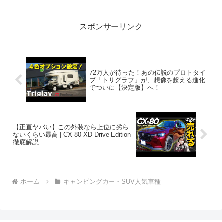
目です！3:アウトド...
スポンサーリンク
72万人が待った！あの伝説のプロトタイ
プ「トリグラフ」が、想像を超える進化
でついに【決定版】へ！
【正直ヤバい】この外装なら上位に劣ら
ないくらい最高 | CX-80 XD Drive Edition
徹底解説
ホーム
キャンピングカー・SUV人気車種