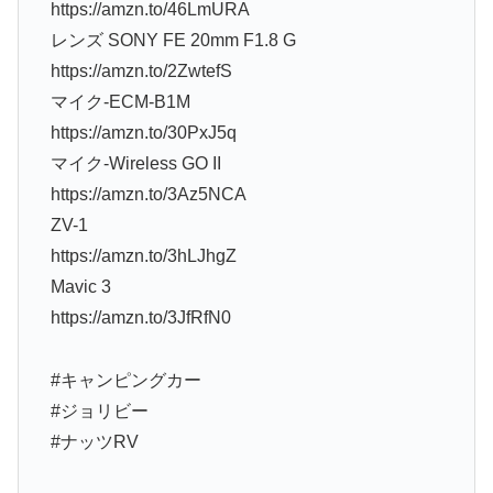
https://amzn.to/46LmURA
レンズ SONY FE 20mm F1.8 G
https://amzn.to/2ZwtefS
マイク-ECM-B1M
https://amzn.to/30PxJ5q
マイク-Wireless GO II
https://amzn.to/3Az5NCA
ZV-1
https://amzn.to/3hLJhgZ
Mavic 3
https://amzn.to/3JfRfN0
#キャンピングカー
#ジョリビー
#ナッツRV