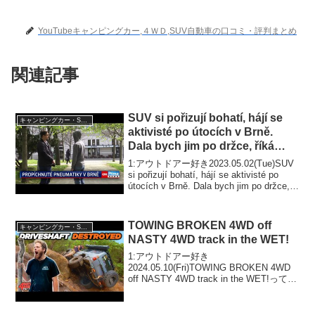
YouTubeキャンピングカー,４ＷＤ,SUV自動車の口コミ・評判まとめ
関連記事
SUV si pořizují bohatí, hájí se
キャンピングカー・SUV人気車種
aktivisté po útocích v Brně.
Dala bych jim po držce, říká
majitelka
1:アウトドアー好き2023.05.02(Tue)SUV
si pořizují bohatí, hájí se aktivisté po
útocích v Brně. Dala bych jim po držce,
říká majit...
TOWING BROKEN 4WD off
キャンピングカー・SUV人気車種
NASTY 4WD track in the WET!
1:アウトドアー好き
2024.05.10(Fri)TOWING BROKEN 4WD
off NASTY 4WD track in the WET!って人
気で話題らしいぞ、見逃さないで！！2:
アウトドアー好き2024.05.10(Fri)こ...