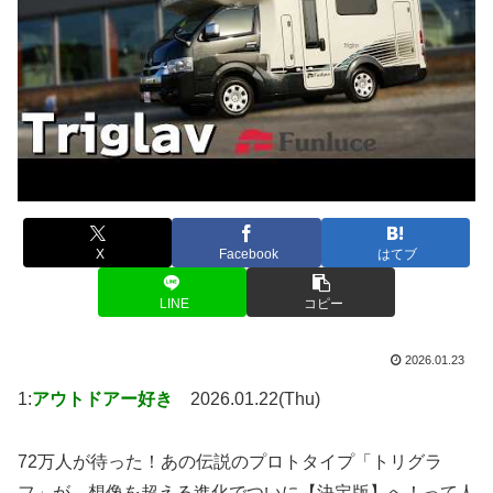
X
Facebook
はてブ
LINE
コピー
2026.01.23
1:
アウトドアー好き
2026.01.22(Thu)
72万人が待った！あの伝説のプロトタイプ「トリグラ
フ」が、想像を超える進化でついに【決定版】へ！って人