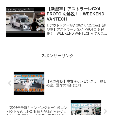
【新型車】アストラーレGX4
キャンピングカー・SUV人気車種
PROTO を解説！｜WEEKEND
VANTECH
1:アウトドアー好き2024.07.27(Sat)【新
型車】アストラーレGX4 PROTO を解
説！｜WEEKEND VANTECHって人気で
話題らしいぞ、見逃さないで！！2:アウ
トドアー好き2024.07.27(Sat)この動画は
注目です...
スポンサーリンク
【2026年版】中古キャンピングカー探し
の旅。運命の1台はこれ!!
【2026年最新キャンピングカー】超コン
パクトなのに外部収納力が上がったジョ