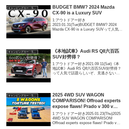
BUDGET BMW? 2024 Mazda
キャンピングカー・SUV人気車種
CX-90 is a Luxury SUV
1:アウトドアー好き
2023.01.31(Tue)BUDGET BMW? 2024
Mazda CX-90 is a Luxury SUVって人気で
話題らしいぞ、見逃さないで！！2:アウ
トドアー好き2023.01.31(Tue)この動画は
注...
《本地試車》Audi RS Q8六百匹
キャンピングカー・SUV人気車種
SUV好劈得？
1:アウトドアー好き2021.09.11(Sat)《本
地試車》Audi RS Q8六百匹SUV好劈得？
って人気で話題らしいぞ、見逃さない
で！！2:アウトドアー好き
2021.09.11(Sat)この動画は注目です！3:
アウトドアー好き2021...
2025 4WD SUV WAGON
キャンピングカー・SUV人気車種
COMPARISON! Offroad experts
expose flaws! Prado v 300 v
Patrol v Everest
1:アウトドアー好き2025.01.23(Thu)2025
4WD SUV WAGON COMPARISON!
Offroad experts expose flaws! Prado v
300 v Patrol v Everestって人気...