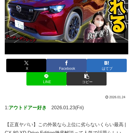
X
Facebook
はてブ
LINE
コピー
2026.01.24
1:
アウトドアー好き
2026.01.23(Fri)
【正直ヤバい】この外装なら上位に劣らないくらい最高 |
CX-80 XD Drive Edition徹底解説って人気で話題らしい