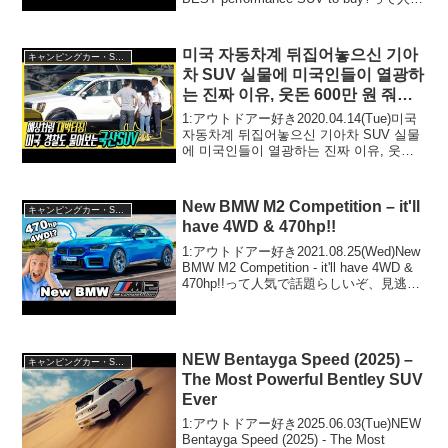
で話題らしいぞ、見逃さないで！！2:ア
ウトド...
미국 자동차계 뒤집어놓으신 기아
キャンピングカー・SUV人気車種
차 SUV 실물에 미국인들이 열광하
는 진짜 이유, 웃돈 600만 원 줘도
3개월 대기
1:アウトドアー好き2020.04.14(Tue)미국
자동차계 뒤집어놓으신 기아차 SUV 실물
에 미국인들이 열광하는 진짜 이유, 웃돈
600만 원 줘도 3개월 대기って人気で話題
らしいぞ、見逃さないで！！2:アウトド
アー好き2...
New BMW M2 Competition – it'll
キャンピングカー・SUV人気車種
have 4WD & 470hp!!
1:アウトドアー好き2021.08.25(Wed)New
BMW M2 Competition - it'll have 4WD &
470hp!!って人気で話題らしいぞ、見逃さ
ないで！！2:アウトドアー好き
2021.08.25(Wed)こ...
NEW Bentayga Speed (2025) –
キャンピングカー・SUV人気車種
The Most Powerful Bentley SUV
Ever
1:アウトドアー好き2025.06.03(Tue)NEW
Bentayga Speed (2025) - The Most