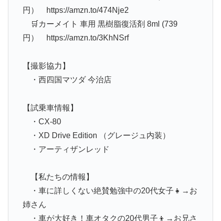
円） https://amzn.to/474Nje2
🛒カーメイト 車用 黒樹脂復活剤 8ml (739
円） https://amzn.to/3KhNSrf
【撮影協力】
・西四国マツダ 今治店
【試乗車情報】
・CX-80
・XD Drive Edition （グレージュ内装）
・アーティザンレッド
【私たちの情報】
・車に詳しくない絶賛勉強中の20代女子👧→お
姉さん
・車が大好き！車オタクの20代男子👦→お兄さ