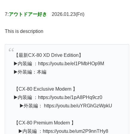
7:
アウトドアー好き
2026.01.23(Fri)
This is description
【最新CX-80 XD Drive Edition】
▶️内装編 ：https://youtu.be/eI1PMbHOp9M
▶️外装編：本編
【CX-80 Exclusive Modern 】
▶️内装編 ：https://youtu.be/1pA8PHq9cz0
▶️外装編： https://youtu.be/uYRGhGzWpkU
【CX-80 Premium Modern 】
▶️内装編 ：https://youtu.be/um2P9nnTHy8