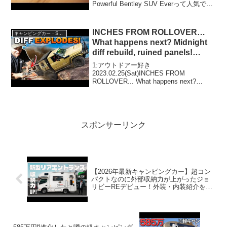
Powerful Bentley SUV Everって人気で話
題らしいぞ、見逃さないで！！2:アウト
ドアー好き202...
INCHES FROM ROLLOVER…
キャンピングカー・SUV人気車種
What happens next? Midnight
diff rebuild, ruined panels!
Glass House Mtns
1:アウトドアー好き
2023.02.25(Sat)INCHES FROM
ROLLOVER... What happens next?
Midnight diff rebuild, ruined panels! Glass
House Mt...
スポンサーリンク
【2026年最新キャンピングカー】超コン
パクトなのに外部収納力が上がったジョ
リビーREデビュー！外装・内装紹介を先
行公開！