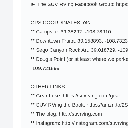
► The SUV RVing Facebook Group: https:
GPS COORDINATES, etc.
** Campsite: 39.38292, -108.78910
** Downtown Fruita: 39.158893, -108.732
** Sego Canyon Rock Art: 39.018729, -10
** Doug’s Point (or at least where we park
-109.721899
OTHER LINKS
** Gear I use: https://suvrving.com/gear
** SUV RVing the Book: https://amzn.to/2SUr
** The blog: http://suvrving.com
** Instagram: http://instagram.com/suvrvin