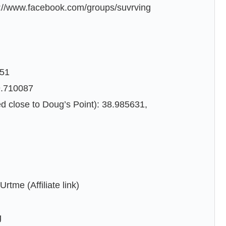
//www.facebook.com/groups/suvrving
351
9.710087
ed close to Doug’s Point): 38.985631,
tme (Affiliate link)
g