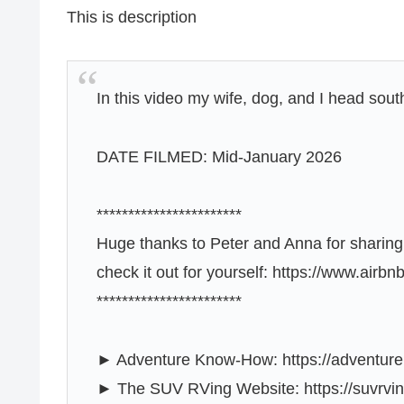
This is description
In this video my wife, dog, and I head sout
DATE FILMED: Mid-January 2026
***********************
Huge thanks to Peter and Anna for sharing t
check it out for yourself: https://www.a
***********************
► Adventure Know-How: https://adventu
► The SUV RVing Website: https://suvrvi