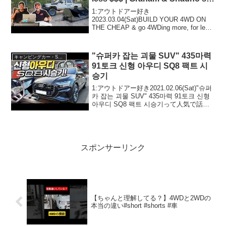
expert tips
1:アウトドアー好き
2023.03.04(Sat)BUILD YOUR 4WD ON
THE CHEAP & go 4WDing more, for less
$$$ | Graham & Shauno's expert tipsって
人気で...
"슈퍼카 잡는 괴물 SUV" 435마력
キャンピングカー・SUV人気車種
91토크 신형 아우디 SQ8 팩트 시
승기
1:アウトドアー好き2021.02.06(Sat)"슈퍼
카 잡는 괴물 SUV" 435마력 91토크 신형
아우디 SQ8 팩트 시승기って人気で話題
らしいぞ、見逃さないで！！2:アウトド
アー好き2021.02.06(Sat)この動画は注...
スポンサーリンク
【ちゃんと理解してる？】4WDと2WDの
本当の違い#short #shorts #車