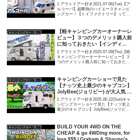
1:アウトドアー好き2021.07.06(Tue)【ア
ルコーバ】超断熱のハイエースキャンピ
ングカー！【トイファクトリー】って人
気で話題らしいぞ、見逃さないで！！2:
アウトドアー好き2021.07.06(Tue)この動
画は注目です！3:アウト...
【軽キャンピングカーオーナーレ
キャンピングカー・SUV人気車種
ビュー】３つのデメリット購入前
に知っておきたい【インディ
727】
1:アウトドアー好き2020.07.09(Thu)【軽
キャンピングカーオーナーレビュー】３
つのデメリット購入前に知っておきたい
【インディ727】って人気で話題らしい
ぞ、見逃さないで！！2:アウトドアー好
き2020.07.09(Thu)この動...
キャンピングカーショーで見た
キャンピングカー・SUV人気車種
【ナッツ史上最少のキャブコン】
JolyBee(ジョリビー) が大人気 日
本の道路事情に合わせてきたスマ
1:アウトドアー好き2025.06.22(Sun)キャ
ートキャブコンを紹介＆要点を徹
ンピングカーショーで見た【ナッツ史上
最少のキャブコン】JolyBee(ジョリビー)
底解説
が大人気 日本の道路事情に合わせてきた
スマートキャブコンを紹介＆要点を徹底
解説って人気で話題らしいぞ、...
BUILD YOUR 4WD ON THE
キャンピングカー・SUV人気車種
CHEAP & go 4WDing more, for
less $$$ | Graham & Shauno's