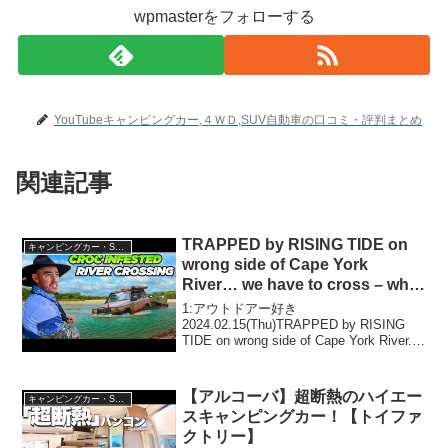
wpmasterをフォローする
YouTubeキャンピングカー,４ＷＤ,SUV自動車の口コミ・評判まとめ
関連記事
TRAPPED by RISING TIDE on
キャンピングカー・SUV人気車種
wrong side of Cape York
River… we have to cross – what
happens next?
1:アウトドアー好き
2024.02.15(Thu)TRAPPED by RISING
TIDE on wrong side of Cape York River...
we have to cross - what happens next...
【アルコーバ】超断熱のハイエー
キャンピングカー・SUV人気車種
スキャンピングカー！【トイファ
クトリー】