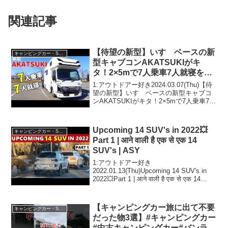
関連記事
【待望の新型】いすゞベースの新
キャンピングカー・SUV人気車種
型キャブコンAKATSUKIがキ
タ！2×5mで7人乗車7人就寝を可
能にした次世代キャンピングカ
1:アウトドアー好き2024.03.07(Thu)【待
ー！
望の新型】いすゞベースの新型キャブコ
ンAKATSUKIがキタ！2×5mで7人乗車7人
就寝を可能にした次世代キャンピングカ
ー！って人気で話題らしいぞ、見逃さな
いで！！2:アウトドアー好き2...
Upcoming 14 SUV's in 2022💥
キャンピングカー・SUV人気車種
Part 1 | आने वाली है एक से एक 14
SUV's | ASY
1:アウトドアー好き
2022.01.13(Thu)Upcoming 14 SUV's in
2022💥Part 1 | आने वाली है एक से एक 14
SUV's | ASYって人気で話題らしいぞ、見
逃さないで！！2:アウト...
【キャンピングカー旅に出て不要
キャンピングカー・SUV人気車種
だった物3選】#キャンピングカー
#中古キャンピングカー#バンライ