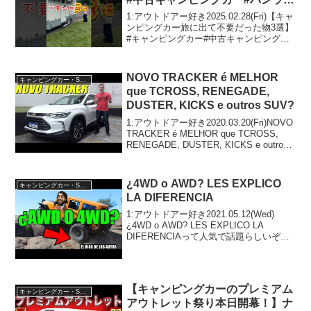
フ#ハイエース#diy#車中泊#車中
1:アウトドアー好き2025.02.28(Fri)【キャ
泊女子#旅#旅行#日本一周
ンピングカー旅に出て不要だった物3選】
#キャンピングカー#中古キャンピングカ
#shorts#short
ー#バンライフ#ハイエース#diy#車中泊#
車中泊女子#旅#旅行#日本一周
#shorts#shortって人気...
NOVO TRACKER é MELHOR
キャンピングカー・SUV人気車種
que TCROSS, RENEGADE,
DUSTER, KICKS e outros SUV?
1:アウトドアー好き2020.03.20(Fri)NOVO
TRACKER é MELHOR que TCROSS,
RENEGADE, DUSTER, KICKS e outros
SUV?って人気で話題らしいぞ、見逃さな
いで！！2:アウ...
¿4WD o AWD? LES EXPLICO
キャンピングカー・SUV人気車種
LA DIFERENCIA
1:アウトドアー好き2021.05.12(Wed)
¿4WD o AWD? LES EXPLICO LA
DIFERENCIAって人気で話題らしいぞ、
見逃さないで！！2:アウトドアー好き
2021.05.12(Wed)この動画は注目です！3:
ア...
【キャンピングカーのプレミアム
キャンピングカー・SUV人気車種
アウトレット祭り本日開幕！】ナ