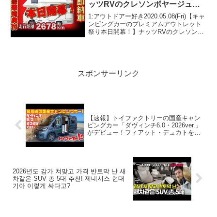
ッツRVのクレソンボヤージュが
特別アウトレット車として愛知店
1:アウトドアー好き2020.05.08(Fri)【キャ
から登場！
ンピングカーのプレミアムアウトレット
祭り本日開幕！】ナッツRVのクレソンボ
ヤージュが特別アウトレット車として愛
知店から登場！って人気で話題らしい
ぞ、見逃さないで！！2:アウトドアー好
き...
スポンサーリンク
【速報】トイファクトリーの国産キャン
ピングカー「ダヴィンチ6.0・2026ver.」
がデビュー！フィアット・デュカトをベ
ースに国内生産！エアコン・FFヒータ
ー・トイレ…バスコンを超えるレベルの
装備！
2026년도 감가 쳐맞고 가격 반토막 난 새
차같은 SUV 총 5대 추천! 제네시스 현대
기아 이렇게 싸다고?